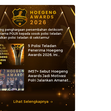
ang penghargaan persembahan detikcom
rsama POLRI kepada sosok polisi teladan.
lkan polisi teladan di sekitarmu!
5 Polisi Teladan
Penerima Hoegeng
Awards 2026, Ini
Kategori dan Kiprahnya
IM57+ Sebut Hoegeng
Awards Jadi Motivasi
Polri Jalankan Amanat
Konstitusi
Lihat Selengkapnya