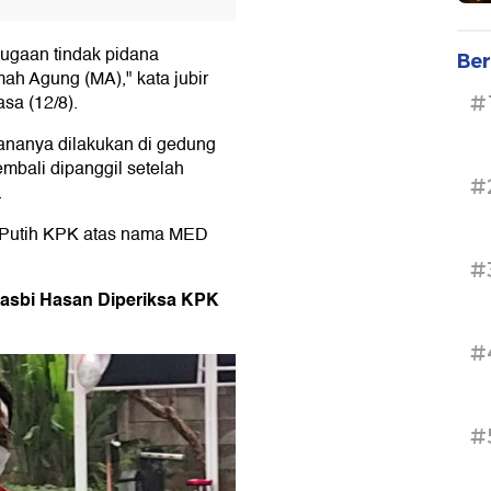
ugaan tindak pidana
Ber
ah Agung (MA)," kata jubir
sa (12/8).
#
ananya dilakukan di gedung
mbali dipanggil setelah
#
.
 Putih KPK atas nama MED
#
Hasbi Hasan Diperiksa KPK
#
#