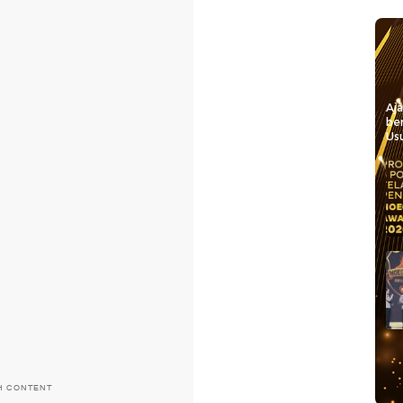
Aj
be
Usu
H CONTENT