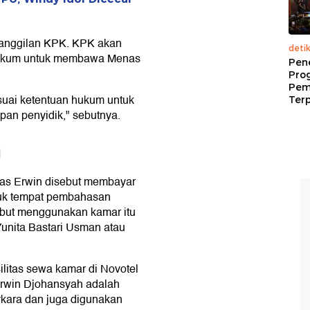
 panggilan KPK. KPK akan
deti
 hukum untuk membawa Menas
Pen
Pro
Pem
uai ketentuan hukum untuk
Terp
an penyidik," sebutnya.
l
nas Erwin disebut membayar
ntuk tempat pembahasan
sebut menggunakan kamar itu
unita Bastari Usman atau
litas sewa kamar di Novotel
Erwin Djohansyah adalah
kara dan juga digunakan