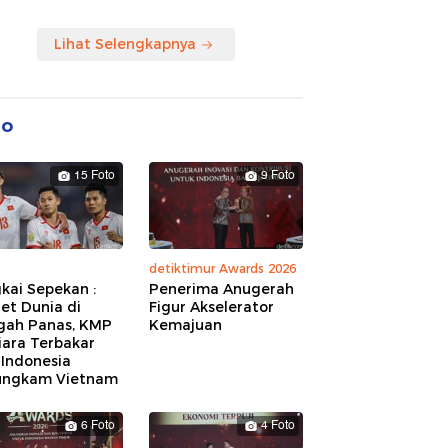
Lihat Selengkapnya
to
15 Foto
9 Foto
detiktimur Awards 2026
kai Sepekan :
Penerima Anugerah
et Dunia di
Figur Akselerator
gah Panas, KMP
Kemajuan
iara Terbakar
 Indonesia
ungkam Vietnam
6 Foto
4 Foto