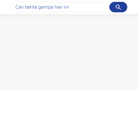
Cancel
Yang sedang ramai dicari
#1
data live draw sgp
#2
iran
#3
senjata
#4
prabowo
#5
gempa hari ini
Promoted
Terakhir yang dicari
Loading...