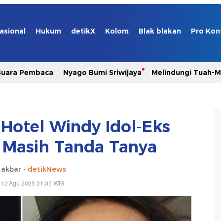
asional
Hukum
detikX
Kolom
Blak blakan
Pro Kon
Suara Pembaca
Nyago Bumi Sriwijaya
Melindungi Tuah-
 Hotel Windy Idol-Eks
 Masih Tanda Tanya
 akbar -
detikNews
 12 Agu 2025 21:35 WIB