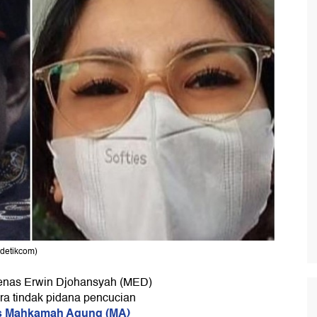
 detikcom)
enas Erwin Djohansyah (MED)
ra tindak pidana pencucian
is Mahkamah Agung (MA)