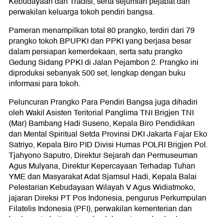
Kebudayaan dan Tradisi, serta sejumlah pejabat dan
perwakilan keluarga tokoh pendiri bangsa.
Pameran menampilkan total 80 prangko, terdiri dari 79
prangko tokoh BPUPKI dan PPKI yang berjasa besar
dalam persiapan kemerdekaan, serta satu prangko
Gedung Sidang PPKI di Jalan Pejambon 2. Prangko ini
diproduksi sebanyak 500 set, lengkap dengan buku
informasi para tokoh.
Peluncuran Prangko Para Pendiri Bangsa juga dihadiri
oleh Wakil Asisten Teritorial Panglima TNI Brigjen TNI
(Mar) Bambang Hadi Suseno, Kepala Biro Pendidikan
dan Mental Spiritual Setda Provinsi DKI Jakarta Fajar Eko
Satriyo, Kepala Biro PID Divisi Humas POLRI Brigjen Pol.
Tjahyono Saputro, Direktur Sejarah dan Permuseuman
Agus Mulyana, Direktur Kepercayaan Terhadap Tuhan
YME dan Masyarakat Adat Sjamsul Hadi, Kepala Balai
Pelestarian Kebudayaan Wilayah V Agus Widiatmoko,
jajaran Direksi PT Pos Indonesia, pengurus Perkumpulan
Filatelis Indonesia (PFI), perwakilan kementerian dan