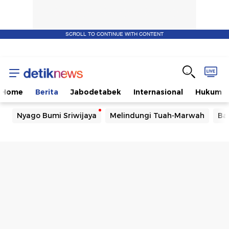
SCROLL TO CONTINUE WITH CONTENT
Home
Berita
Jabodetabek
Internasional
Hukum
Nyago Bumi Sriwijaya
Melindungi Tuah-Marwah
Ba