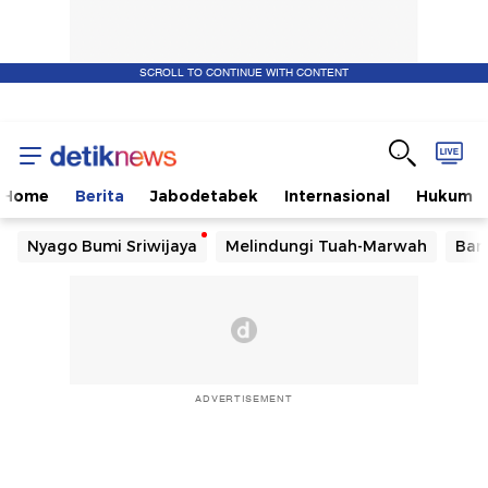
SCROLL TO CONTINUE WITH CONTENT
Home
Berita
Jabodetabek
Internasional
Hukum
Nyago Bumi Sriwijaya
Melindungi Tuah-Marwah
Ban
ADVERTISEMENT