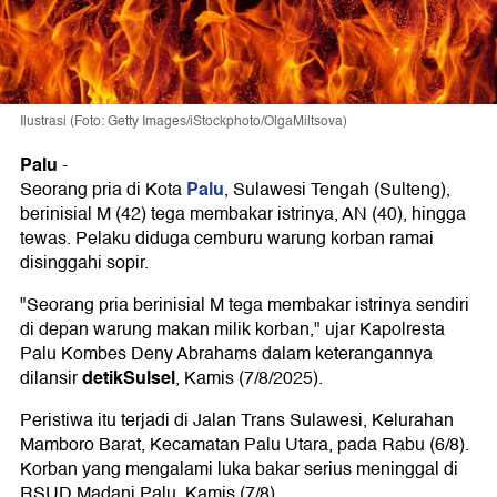
Ilustrasi (Foto: Getty Images/iStockphoto/OlgaMiltsova)
Palu
-
Palu
Seorang pria di Kota
, Sulawesi Tengah (Sulteng),
berinisial M (42) tega membakar istrinya, AN (40), hingga
tewas. Pelaku diduga cemburu warung korban ramai
disinggahi sopir.
"Seorang pria berinisial M tega membakar istrinya sendiri
di depan warung makan milik korban," ujar Kapolresta
Palu Kombes Deny Abrahams dalam keterangannya
detikSulsel
dilansir
, Kamis (7/8/2025).
Peristiwa itu terjadi di Jalan Trans Sulawesi, Kelurahan
Mamboro Barat, Kecamatan Palu Utara, pada Rabu (6/8).
Korban yang mengalami luka bakar serius meninggal di
RSUD Madani Palu, Kamis (7/8).