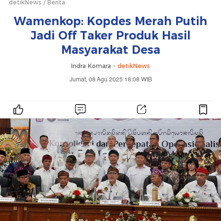
detikNews
Berita
Wamenkop: Kopdes Merah Putih
Jadi Off Taker Produk Hasil
Masyarakat Desa
Indra Komara -
detikNews
Jumat, 08 Agu 2025 18:08 WIB