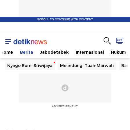
SCROLL TO CONTINUE WITH CONTENT
Home
Berita
Jabodetabek
Internasional
Hukum
Nyago Bumi Sriwijaya
Melindungi Tuah-Marwah
Ban
ADVERTISEMENT