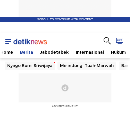
SCROLL TO CONTINUE WITH CONTENT
Home
Berita
Jabodetabek
Internasional
Hukum
Nyago Bumi Sriwijaya
Melindungi Tuah-Marwah
Ban
ADVERTISEMENT