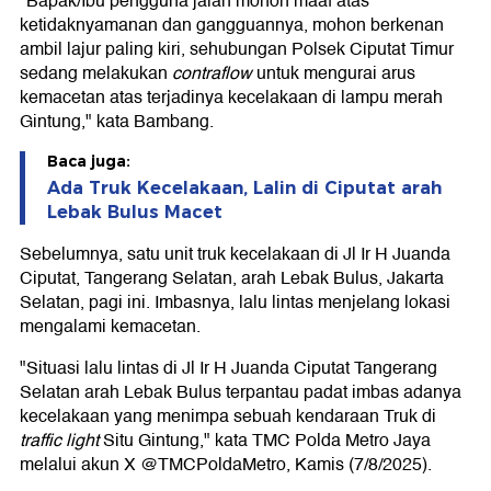
"Bapak/Ibu pengguna jalan mohon maaf atas
ketidaknyamanan dan gangguannya, mohon berkenan
ambil lajur paling kiri, sehubungan Polsek Ciputat Timur
sedang melakukan
contraflow
untuk mengurai arus
kemacetan atas terjadinya kecelakaan di lampu merah
Gintung," kata Bambang.
Baca juga:
Ada Truk Kecelakaan, Lalin di Ciputat arah
Lebak Bulus Macet
Sebelumnya, satu unit truk kecelakaan di Jl Ir H Juanda
Ciputat, Tangerang Selatan, arah Lebak Bulus, Jakarta
Selatan, pagi ini. Imbasnya, lalu lintas menjelang lokasi
mengalami kemacetan.
"Situasi lalu lintas di Jl Ir H Juanda Ciputat Tangerang
Selatan arah Lebak Bulus terpantau padat imbas adanya
kecelakaan yang menimpa sebuah kendaraan Truk di
traffic light
Situ Gintung," kata TMC Polda Metro Jaya
melalui akun X @TMCPoldaMetro, Kamis (7/8/2025).