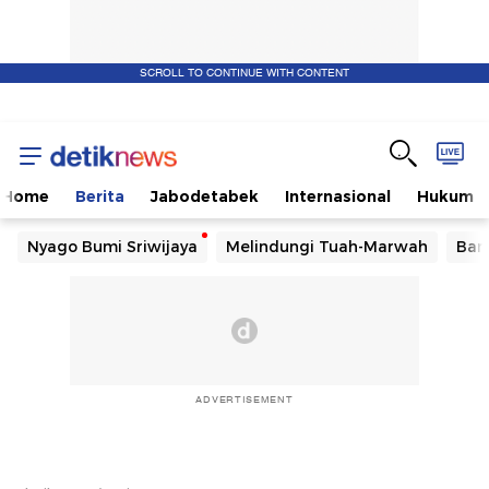
SCROLL TO CONTINUE WITH CONTENT
Home
Berita
Jabodetabek
Internasional
Hukum
Nyago Bumi Sriwijaya
Melindungi Tuah-Marwah
Ban
ADVERTISEMENT