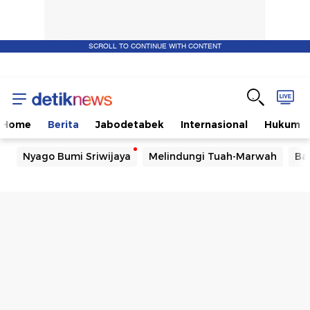
SCROLL TO CONTINUE WITH CONTENT
Home
Berita
Jabodetabek
Internasional
Hukum
Nyago Bumi Sriwijaya
Melindungi Tuah-Marwah
Ba