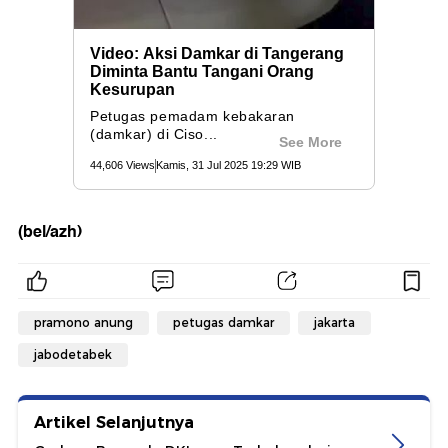
(bel/azh)
pramono anung
petugas damkar
jakarta
jabodetabek
Artikel Selanjutnya