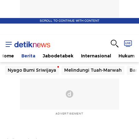
SCROLL TO CONTINUE WITH CONTENT
Home
Berita
Jabodetabek
Internasional
Hukum
Nyago Bumi Sriwijaya
Melindungi Tuah-Marwah
Ban
ADVERTISEMENT