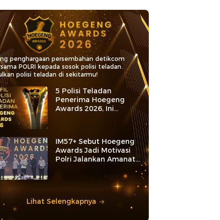
ang penghargaan persembahan detikcom
rsama POLRI kepada sosok polisi teladan.
lkan polisi teladan di sekitarmu!
5 Polisi Teladan
Penerima Hoegeng
Awards 2026, Ini
Kategori dan Kiprahnya
IM57+ Sebut Hoegeng
Awards Jadi Motivasi
Polri Jalankan Amanat
Konstitusi
Lihat Selengkapnya