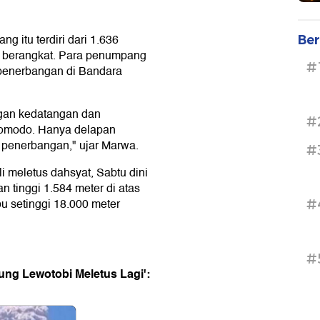
 itu terdiri dari 1.636
Ber
 berangkat. Para penumpang
#
8 penerbangan di Bandara
gan kedatangan dan
#
Komodo. Hanya delapan
 penerbangan," ujar Marwa.
#
 meletus dahsyat, Sabtu dini
n tinggi 1.584 meter di atas
u setinggi 18.000 meter
#
#
nung Lewotobi Meletus Lagi':