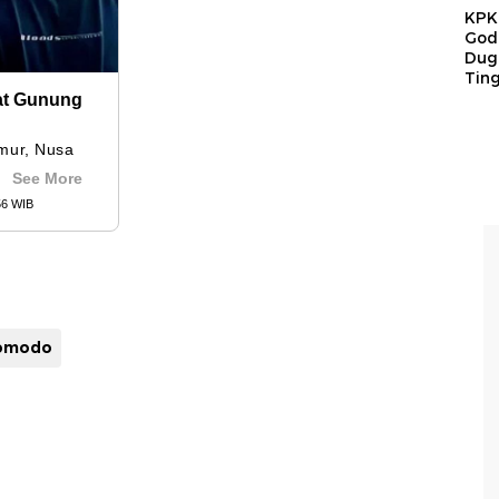
KPK 
God
Duga
Tin
komodo