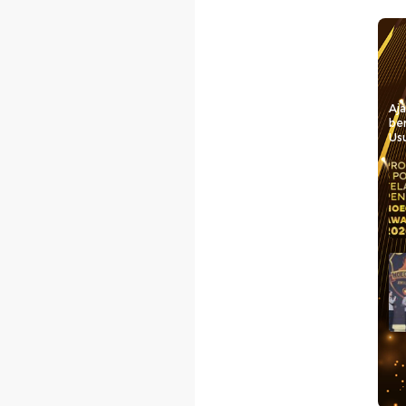
Aj
be
Usu