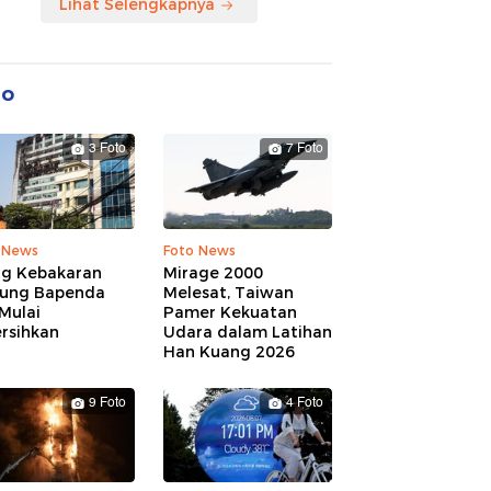
Lihat Selengkapnya
to
3 Foto
7 Foto
 News
Foto News
ng Kebakaran
Mirage 2000
ung Bapenda
Melesat, Taiwan
Mulai
Pamer Kekuatan
rsihkan
Udara dalam Latihan
Han Kuang 2026
9 Foto
4 Foto