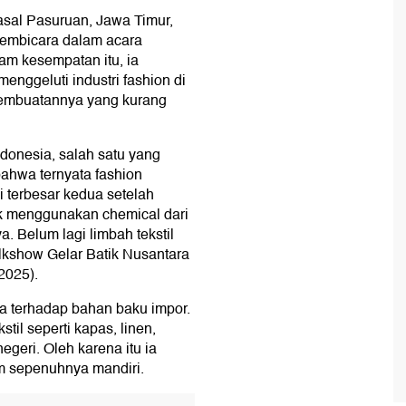
asal Pasuruan, Jawa Timur,
pembicara dalam acara
am kesempatan itu, ia
nggeluti industri fashion di
pembuatannya yang kurang
Indonesia, salah satu yang
ahwa ternyata fashion
si terbesar kedua setelah
k menggunakan chemical dari
 Belum lagi limbah tekstil
alkshow Gelar Batik Nusantara
2025).
ia terhadap bahan baku impor.
til seperti kapas, linen,
egeri. Oleh karena itu ia
um sepenuhnya mandiri.