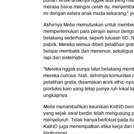
punah. Anak-anaknya nggak ada yang mau n
merasa harus mengisi celah itu, menjemba
ini dengan selera anak muda sekarang," je
Akhirnya Melie memutuskan untuk memben
mempertemukan para perajin senior denga
belakang sederhana, seperti lulusan SD,
pabrik. Mereka semua diberi pelatihan gra
belajar membatik dan menenun, sekaligus
rapi dan sistematis.
"Mereka nggak punya latar belakang memb
mereka curious. Nah, akhirnya komunitas it
pelatihan gratis, disamakan work ethic-nya
produksi kain yang tetap punya ruh lokal ta
ungkapnya.
Melie menambahkan keunikan KaIND beraka
yang sejak awal berdiri telah mengusung pr
menyeluruh. Tidak hanya berfokus pada ba
KaIND juga menempatkan etika kerja dan 
lingkungan.