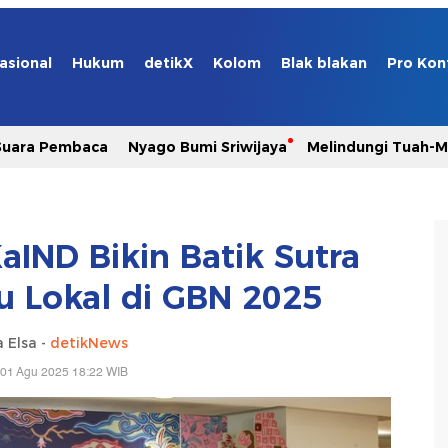
asional
Hukum
detikX
Kolom
Blak blakan
Pro Kon
Suara Pembaca
Nyago Bumi Sriwijaya
Melindungi Tuah-
aIND Bikin Batik Sutra
 Lokal di GBN 2025
 Elsa -
detikNews
 01 Agu 2025 18:22 WIB