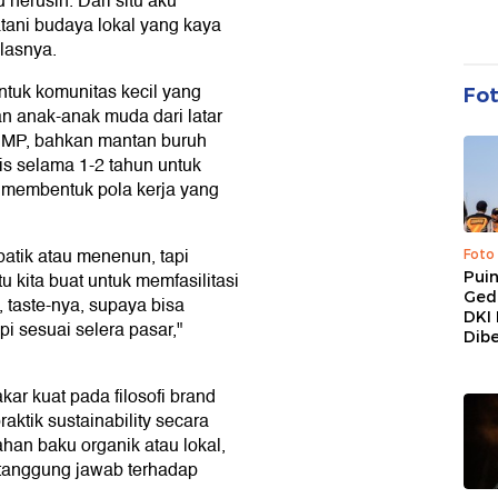
erusin. Dari situ aku
tani budaya lokal yang kaya
lasnya.
tuk komunitas kecil yang
Fo
n anak-anak muda dari latar
 SMP, bahkan mantan buruh
tis selama 1-2 tahun untuk
 membentuk pola kerja yang
atik atau menenun, tapi
Foto
Pui
u kita buat untuk memfasilitasi
Ged
, taste-nya, supaya bisa
DKI 
pi sesuai selera pasar,"
Dibe
r kuat pada filosofi brand
aktik sustainability secara
han baku organik atau lokal,
tanggung jawab terhadap