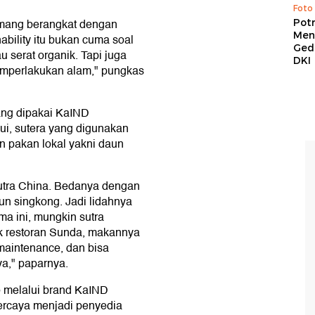
Foto
memang berangkat dengan
Pot
Men
nability itu bukan cuma soal
Ged
 serat organik. Tapi juga
DKI
mperlakukan alam," pungkas
ng dipakai KaIND
ui, sutera yang digunakan
n pakan lokal yakni daun
sutra China. Bedanya dengan
aun singkong. Jadi lidahnya
ama ini, mungkin sutra
ak restoran Sunda, makannya
 maintenance, dan bisa
a," paparnya.
o melalui brand KaIND
ercaya menjadi penyedia