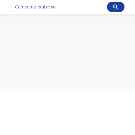
Cancel
Yang sedang ramai dicari
#1
data live draw sgp
#2
k-talk
#3
kebakaran
#4
prabowo
#5
gempa hari ini
Promoted
Terakhir yang dicari
Loading...