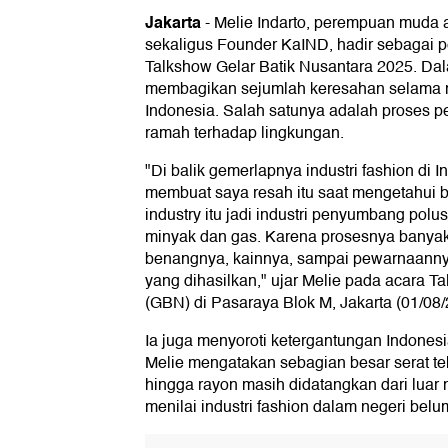
Jakarta
-
Melie Indarto, perempuan muda 
sekaligus Founder KaIND, hadir sebagai 
Talkshow Gelar Batik Nusantara 2025. Dal
membagikan sejumlah keresahan selama me
Indonesia. Salah satunya adalah proses 
ramah terhadap lingkungan.
"Di balik gemerlapnya industri fashion di 
membuat saya resah itu saat mengetahui b
industry itu jadi industri penyumbang polu
minyak dan gas. Karena prosesnya banya
benangnya, kainnya, sampai pewarnaannya.
yang dihasilkan," ujar Melie pada acara T
(GBN) di Pasaraya Blok M, Jakarta (01/08/
Ia juga menyoroti ketergantungan Indones
Melie mengatakan sebagian besar serat teks
hingga rayon masih didatangkan dari luar n
menilai industri fashion dalam negeri bel