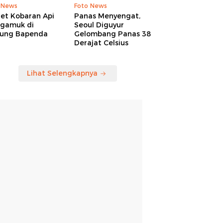
 News
Foto News
ret Kobaran Api
Panas Menyengat,
gamuk di
Seoul Diguyur
ung Bapenda
Gelombang Panas 38
Derajat Celsius
Lihat Selengkapnya