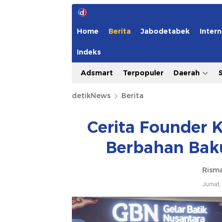
Home
Berita
Jabodetabek
Intern
Indeks
Adsmart
Terpopuler
Daerah
detikNews
Berita
Cerita Founder K
Berbahan Baku
Risma
Jumat,