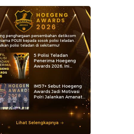
ang penghargaan persembahan detikcom
rsama POLRI kepada sosok polisi teladan.
lkan polisi teladan di sekitarmu!
5 Polisi Teladan
Penerima Hoegeng
Awards 2026, Ini
Kategori dan Kiprahnya
IM57+ Sebut Hoegeng
Awards Jadi Motivasi
Polri Jalankan Amanat
Konstitusi
Lihat Selengkapnya