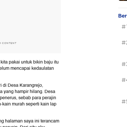
Ber
#
#
H CONTENT
ita pakai untuk bikin baju itu
#
 belum mencapai kedaulatan
#
ri di Desa Karangrejo,
 yang hampir hilang. Desa
penerus, sebab para perajin
#
kain murah seperti kain lap
ung halaman saya ini terancam