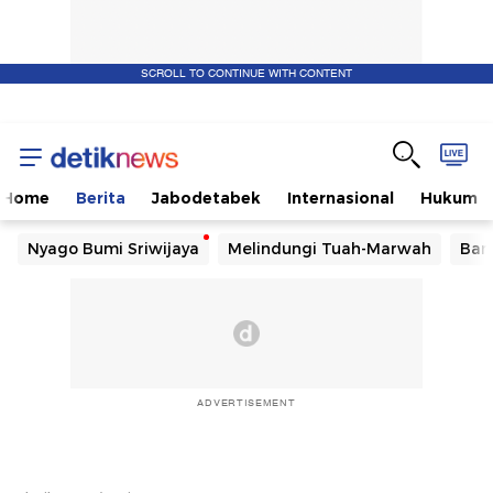
SCROLL TO CONTINUE WITH CONTENT
Home
Berita
Jabodetabek
Internasional
Hukum
Nyago Bumi Sriwijaya
Melindungi Tuah-Marwah
Ban
ADVERTISEMENT