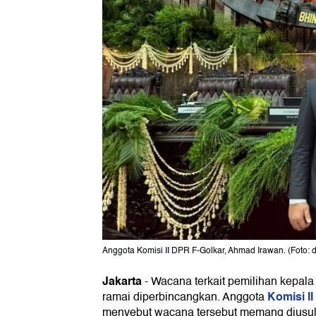
Anggota Komisi II DPR F-Golkar, Ahmad Irawan. (Foto: 
Jakarta
-
Wacana terkait pemilihan kepala
Komisi I
ramai diperbincangkan. Anggota
menyebut wacana tersebut memang diusul