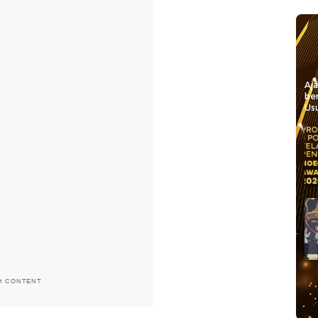
Aj
be
Usu
H CONTENT