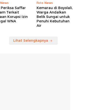
 News
Foto News
Periksa Saffar
Kemarau di Boyolali,
am Terkait
Warga Andalkan
an Korupsi Izin
Belik Sungai untuk
ggal WNA
Penuhi Kebutuhan
Air
Lihat Selengkapnya