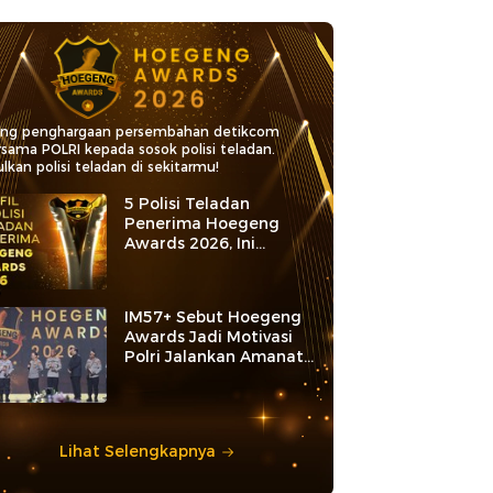
ang penghargaan persembahan detikcom
rsama POLRI kepada sosok polisi teladan.
lkan polisi teladan di sekitarmu!
5 Polisi Teladan
Penerima Hoegeng
Awards 2026, Ini
Kategori dan Kiprahnya
IM57+ Sebut Hoegeng
Awards Jadi Motivasi
Polri Jalankan Amanat
Konstitusi
Lihat Selengkapnya