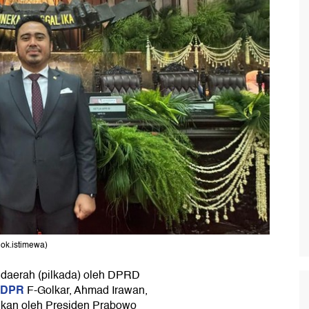
dok.istimewa)
 daerah (pilkada) oleh DPRD
I DPR
F-Golkar, Ahmad Irawan,
kan oleh Presiden Prabowo