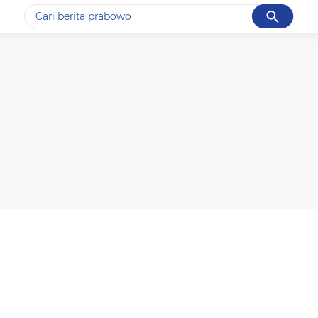
Cancel
Yang sedang ramai dicari
#1
data live draw sgp
#2
gempa hari ini
#3
prabowo
#4
iran
#5
demo
Promoted
Terakhir yang dicari
Loading...