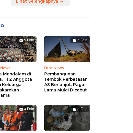
Lihat Selengkapnya
to
5 Foto
5 Foto
 News
Foto News
a Mendalam di
Pembangunan
a, 112 Anggota
Tembok Perbatasan
u Keluarga
AS Berlanjut, Pagar
akamkan
Lama Mulai Dicabut
sama
4 Foto
3 Foto