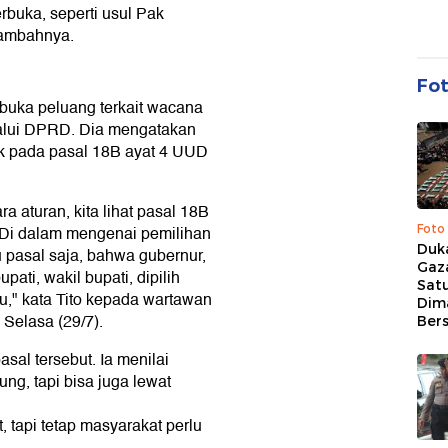
rbuka, seperti usul Pak
 tambahnya.
Fo
buka peluang terkait wacana
lalui DPRD. Dia mengatakan
juk pada pasal 18B ayat 4 UUD
a aturan, kita lihat pasal 18B
Foto
. Di dalam mengenai pemilihan
Duk
u pasal saja, bahwa gubernur,
Gaz
upati, wakil bupati, dipilih
Sat
tu," kata Tito kepada wartawan
Dim
 Selasa (29/7).
Ber
sal tersebut. Ia menilai
ung, tapi bisa juga lewat
, tapi tetap masyarakat perlu