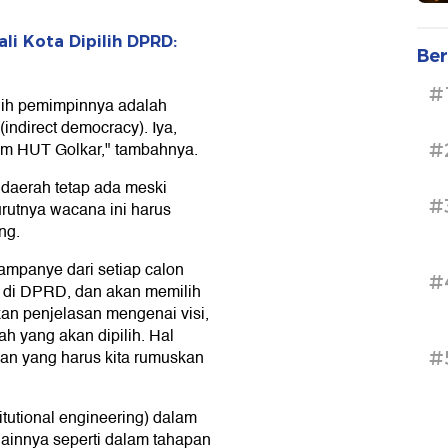
li Kota Dipilih DPRD:
Ber
#
ilih pemimpinnya adalah
indirect democracy). Iya,
am HUT Golkar," tambahnya.
#
daerah tetap ada meski
#
rutnya wacana ini harus
ng.
ampanye dari setiap calon
#
a di DPRD, dan akan memilih
n penjelasan mengenai visi,
ah yang akan dipilih. Hal
pan yang harus kita rumuskan
#
itutional engineering) dalam
ainnya seperti dalam tahapan