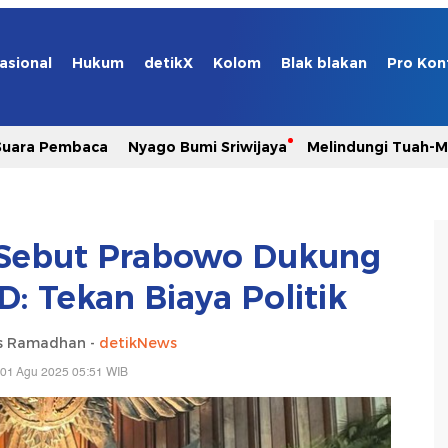
asional
Hukum
detikX
Kolom
Blak blakan
Pro Kon
Suara Pembaca
Nyago Bumi Sriwijaya
Melindungi Tuah-
r Sebut Prabowo Dukung
D: Tekan Biaya Politik
s Ramadhan -
detikNews
 01 Agu 2025 05:51 WIB