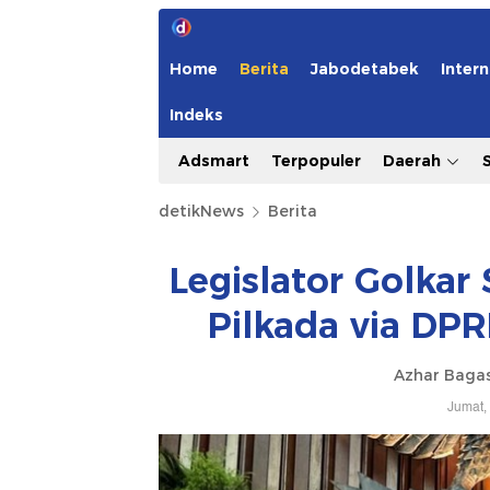
Home
Berita
Jabodetabek
Intern
Indeks
Adsmart
Terpopuler
Daerah
detikNews
Berita
Legislator Golka
Pilkada via DPR
Azhar Baga
Jumat,