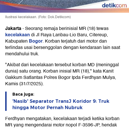
Ilustrasi kecelakaan. (Foto: Dok.Detikcom)
Jakarta
-
Seorang remaja berinisial MR (18) tewas
kecelakaan
di Jl Raya Lanbau-Lio Baru, Citereup,
Bogor
Kabupaten
. Korban terjatuh dari motor dan
terlindas usai bersenggolan dengan kendaraan lain saat
mendahului truk.
"Akibat dari kecelakaan tersebut korban MD (meninggal
dunia) satu orang. Korban inisial MR (18)," kata Kanit
Gakkum Satlantas Polres Bogor Ipda Ferdhyan Mulya,
Kamis (31/7/2025).
Baca juga:
'Nasib' Separator TransJ Koridor 9: Truk
hingga Motor Pernah Nubruk
Ferdhyan mengatakan, kecelakaan terjadi ketika korban
MR yang mengendarai motor nopol F-3596-JP, hendak