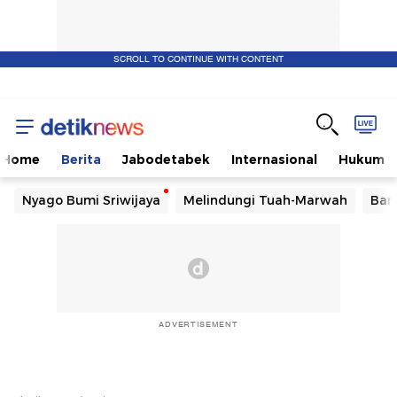
SCROLL TO CONTINUE WITH CONTENT
Home
Berita
Jabodetabek
Internasional
Hukum
Nyago Bumi Sriwijaya
Melindungi Tuah-Marwah
Ban
ADVERTISEMENT