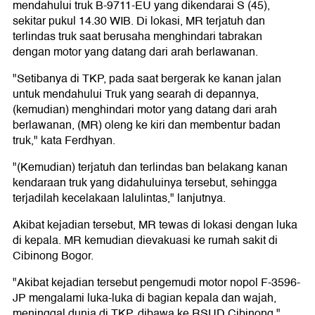
mendahului truk B-9711-EU yang dikendarai S (45),
sekitar pukul 14.30 WIB. Di lokasi, MR terjatuh dan
terlindas truk saat berusaha menghindari tabrakan
dengan motor yang datang dari arah berlawanan.
"Setibanya di TKP, pada saat bergerak ke kanan jalan
untuk mendahului Truk yang searah di depannya,
(kemudian) menghindari motor yang datang dari arah
berlawanan, (MR) oleng ke kiri dan membentur badan
truk," kata Ferdhyan.
"(Kemudian) terjatuh dan terlindas ban belakang kanan
kendaraan truk yang didahuluinya tersebut, sehingga
terjadilah kecelakaan lalulintas," lanjutnya.
Akibat kejadian tersebut, MR tewas di lokasi dengan luka
di kepala. MR kemudian dievakuasi ke rumah sakit di
Cibinong Bogor.
"Akibat kejadian tersebut pengemudi motor nopol F-3596-
JP mengalami luka-luka di bagian kepala dan wajah,
meninggal dunia di TKP, dibawa ke RSUD Cibinong,"