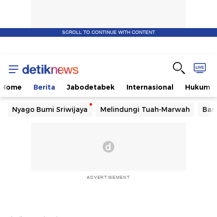
SCROLL TO CONTINUE WITH CONTENT
Home
Berita
Jabodetabek
Internasional
Hukum
Nyago Bumi Sriwijaya
Melindungi Tuah-Marwah
Ban
ADVERTISEMENT