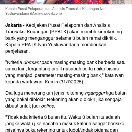
Kepala Pusat Pelaporan dan Analisis Transaksi Keuangan Ivan
Yustiavandana (Marlinda/detikcom)
Jakarta
-
Kebijakan Pusat Pelaporan dan Analisis
Transaksi Keuangan (PPATK) akan memblokir rekening
bank yang menganggur selama 3 bulan ramai dikritik.
Kepala PPATK Ivan Yustiavandana memberikan
penjelasan.
"Kriteria
dormant
pada masing-masing bank berbeda satu
sama lain, tergantung profil nasabah serta risiko bisnis
yang menjadi parameter masing-masing bank," kata Ivan
kepada wartawan, Kamis (31/7/2025).
Dia juga menerangkan jenis rekening
nganggur
tiga bulan
yang bakal diblokir. Rekening akan diblokir jika sengaja
dibuat untuk judi
online
.
"Tidak ada kriteria 3 bulan itu. Waktu 3 bulan itu adalah
jangka waktu jika nasabah masuk kriteria sangat berisiko,
misalnya buka rekening untuk judol/tindak pidana dan