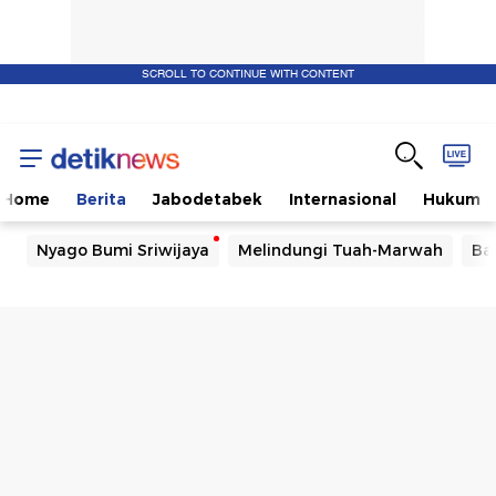
SCROLL TO CONTINUE WITH CONTENT
Home
Berita
Jabodetabek
Internasional
Hukum
Nyago Bumi Sriwijaya
Melindungi Tuah-Marwah
Ba