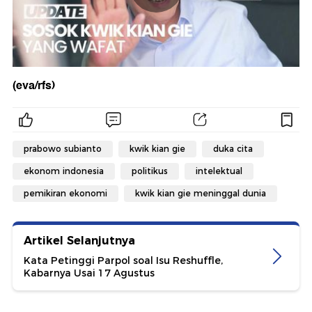
(eva/rfs)
prabowo subianto
kwik kian gie
duka cita
ekonom indonesia
politikus
intelektual
pemikiran ekonomi
kwik kian gie meninggal dunia
Artikel Selanjutnya
Kata Petinggi Parpol soal Isu Reshuffle,
Kabarnya Usai 17 Agustus