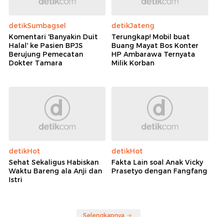
detikSumbagsel
detikJateng
Komentari 'Banyakin Duit
Terungkap! Mobil buat
Halal' ke Pasien BPJS
Buang Mayat Bos Konter
Berujung Pemecatan
HP Ambarawa Ternyata
Dokter Tamara
Milik Korban
detikHot
detikHot
Sehat Sekaligus Habiskan
Fakta Lain soal Anak Vicky
Waktu Bareng ala Anji dan
Prasetyo dengan Fangfang
Istri
Selengkapnya