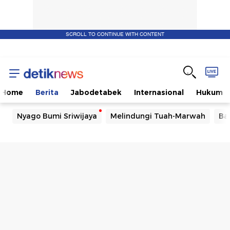
SCROLL TO CONTINUE WITH CONTENT
Home
Berita
Jabodetabek
Internasional
Hukum
Nyago Bumi Sriwijaya
Melindungi Tuah-Marwah
Ba