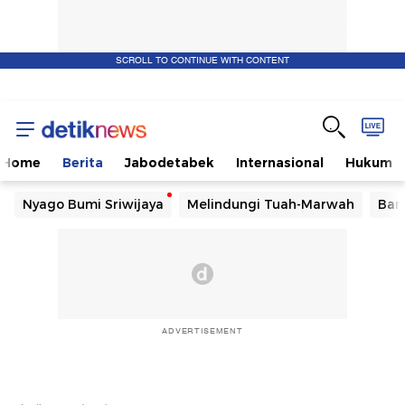
SCROLL TO CONTINUE WITH CONTENT
Home
Berita
Jabodetabek
Internasional
Hukum
Nyago Bumi Sriwijaya
Melindungi Tuah-Marwah
Ban
ADVERTISEMENT