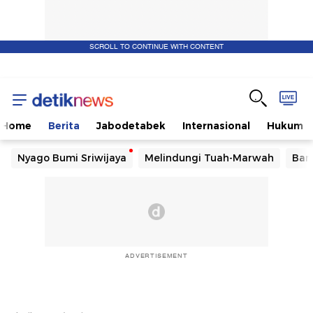
SCROLL TO CONTINUE WITH CONTENT
Home
Berita
Jabodetabek
Internasional
Hukum
Nyago Bumi Sriwijaya
Melindungi Tuah-Marwah
Ban
ADVERTISEMENT