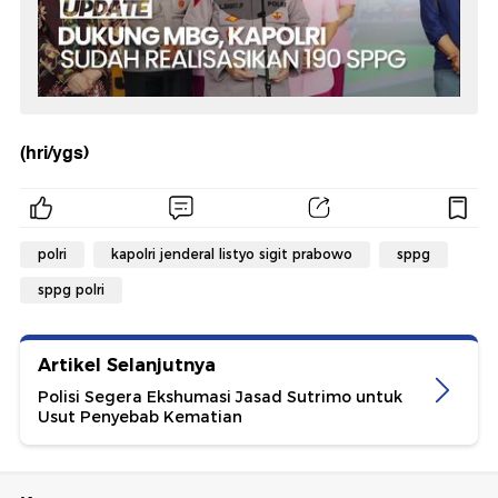
(hri/ygs)
polri
kapolri jenderal listyo sigit prabowo
sppg
sppg polri
Artikel Selanjutnya
Polisi Segera Ekshumasi Jasad Sutrimo untuk
Usut Penyebab Kematian