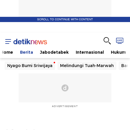
SCROLL TO CONTINUE WITH CONTENT
Home
Berita
Jabodetabek
Internasional
Hukum
Nyago Bumi Sriwijaya
Melindungi Tuah-Marwah
Ban
ADVERTISEMENT