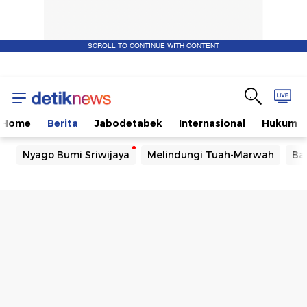
SCROLL TO CONTINUE WITH CONTENT
Home
Berita
Jabodetabek
Internasional
Hukum
Nyago Bumi Sriwijaya
Melindungi Tuah-Marwah
Ba