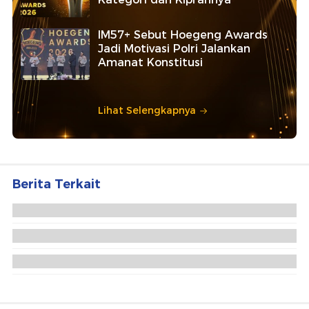
IM57+ Sebut Hoegeng Awards
Jadi Motivasi Polri Jalankan
Amanat Konstitusi
Lihat Selengkapnya
Berita Terkait
Timwas Haji DPR Apresiasi Layanan Mecca Route
untuk Jemaah Haji Indonesia
DPR Apresiasi Pelaksanaan Haji di Era Prabowo,
Antrean Jemaah Ditekan 26 Tahun
Andre Rosiade Tengok Jemaah Haji Sumbar di
Makkah, Serap Aspirasi dan Berbagi