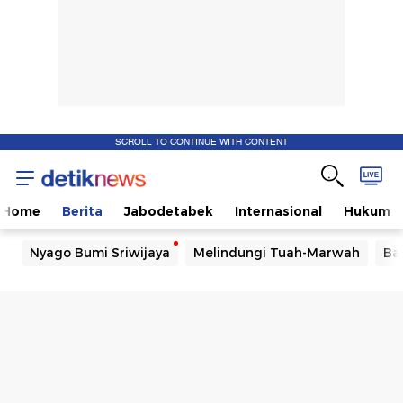
SCROLL TO CONTINUE WITH CONTENT
Home
Berita
Jabodetabek
Internasional
Hukum
Nyago Bumi Sriwijaya
Melindungi Tuah-Marwah
Ba