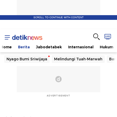
SCROLL TO CONTINUE WITH CONTENT
Home
Berita
Jabodetabek
Internasional
Hukum
Nyago Bumi Sriwijaya
Melindungi Tuah-Marwah
Ban
ADVERTISEMENT