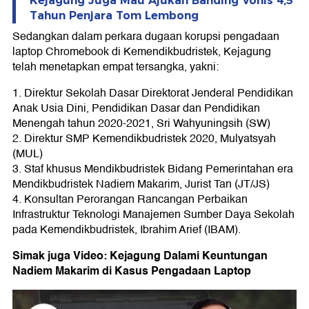
Kejagung Juga Mau Ajukan Banding Vonis 4,5
Tahun Penjara Tom Lembong
Sedangkan dalam perkara dugaan korupsi pengadaan
laptop Chromebook di Kemendikbudristek, Kejagung
telah menetapkan empat tersangka, yakni:
1. Direktur Sekolah Dasar Direktorat Jenderal Pendidikan
Anak Usia Dini, Pendidikan Dasar dan Pendidikan
Menengah tahun 2020-2021, Sri Wahyuningsih (SW)
2. Direktur SMP Kemendikbudristek 2020, Mulyatsyah
(MUL)
3. Staf khusus Mendikbudristek Bidang Pemerintahan era
Mendikbudristek Nadiem Makarim, Jurist Tan (JT/JS)
4. Konsultan Perorangan Rancangan Perbaikan
Infrastruktur Teknologi Manajemen Sumber Daya Sekolah
pada Kemendikbudristek, Ibrahim Arief (IBAM).
Simak juga Video: Kejagung Dalami Keuntungan
Nadiem Makarim di Kasus Pengadaan Laptop