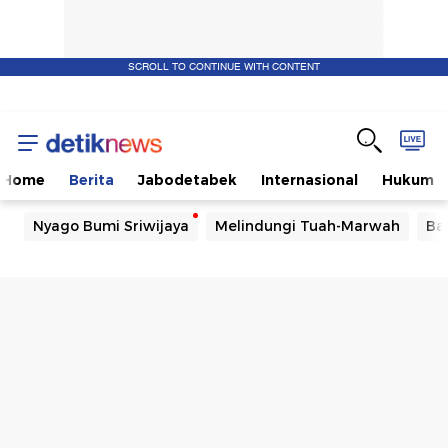
SCROLL TO CONTINUE WITH CONTENT
Home
Berita
Jabodetabek
Internasional
Hukum
Nyago Bumi Sriwijaya
Melindungi Tuah-Marwah
Ba