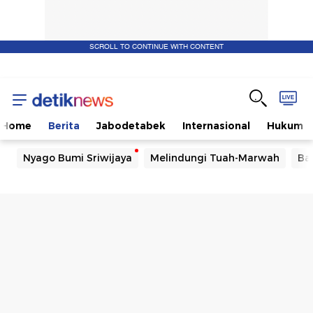
SCROLL TO CONTINUE WITH CONTENT
Home
Berita
Jabodetabek
Internasional
Hukum
Nyago Bumi Sriwijaya
Melindungi Tuah-Marwah
Ba