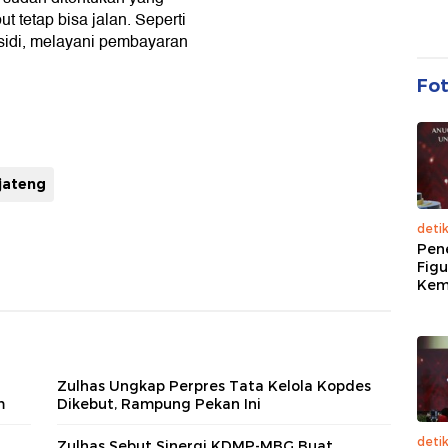
 tetap bisa jalan. Seperti
sidi, melayani pembayaran
Fo
jateng
deti
Pen
Figu
Kem
Zulhas Ungkap Perpres Tata Kelola Kopdes
m
Dikebut, Rampung Pekan Ini
deti
h
Zulhas Sebut Sinergi KDMP-MBG Buat