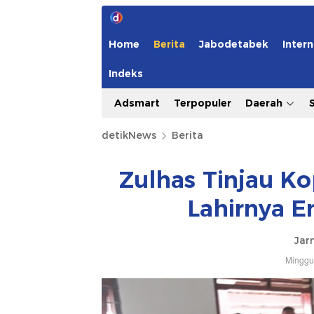
Home
Berita
Jabodetabek
Intern
Indeks
Adsmart
Terpopuler
Daerah
detikNews
Berita
Zulhas Tinjau Ko
Lahirnya E
Jar
Minggu