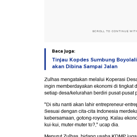
SCROLL TO CONTINUE WIT
Baca juga:
Tinjau Kopdes Sumbung Boyolali
akan Dibina Sampai Jalan
Zulhas mengatakan melalui Koperasi Desa 
ingin memberdayakan ekonomi di tingkat d
setiap desa/kelurahan berdiri pusat-pus
"Di situ nanti akan lahir entrepreneur-entr
Sesuai dengan cita-cita Indonesia merdek
kebersamaan, gotong-royong. Kalau ekonom
kui-kui, muter-muter to?," ucap dia.
Menurut Zulhas, bidang usaha KDMP juga