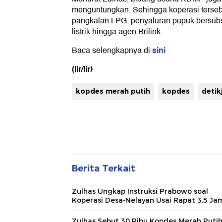
menguntungkan. Sehingga koperasi tersebut
pangkalan LPG, penyaluran pupuk bersub
listrik hingga agen Brilink.
sini
Baca selengkapnya di
(lir/lir)
kopdes merah putih
kopdes
detik
Berita Terkait
Zulhas Ungkap Instruksi Prabowo soal
Koperasi Desa-Nelayan Usai Rapat 3,5 Ja
Zulhas Sebut 30 Ribu Kopdes Merah Puti