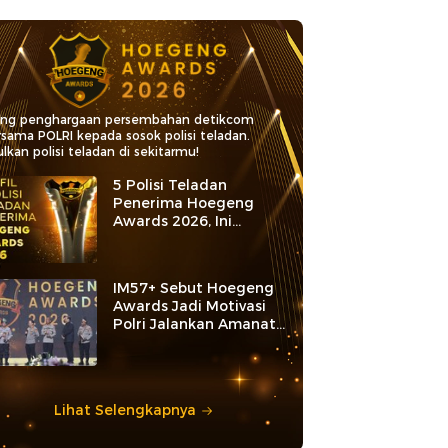
ang penghargaan persembahan detikcom
rsama POLRI kepada sosok polisi teladan.
lkan polisi teladan di sekitarmu!
5 Polisi Teladan
Penerima Hoegeng
Awards 2026, Ini
Kategori dan Kiprahnya
IM57+ Sebut Hoegeng
Awards Jadi Motivasi
Polri Jalankan Amanat
Konstitusi
Lihat Selengkapnya