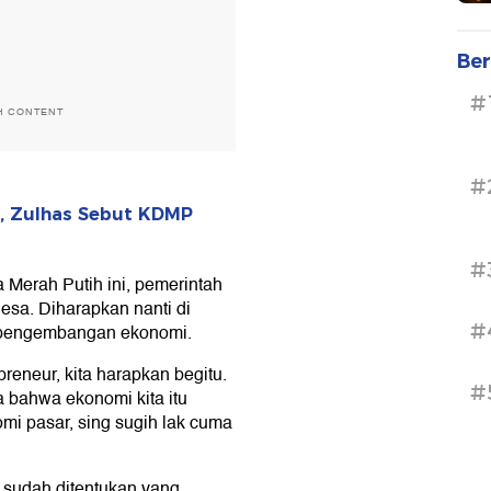
Ber
#
H CONTENT
#
, Zulhas Sebut KDMP
#
Merah Putih ini, pemerintah
esa. Diharapkan nanti di
#
at pengembangan ekonomi.
epreneur, kita harapkan begitu.
#
a bahwa ekonomi kita itu
i pasar, sing sugih lak cuma
 sudah ditentukan yang