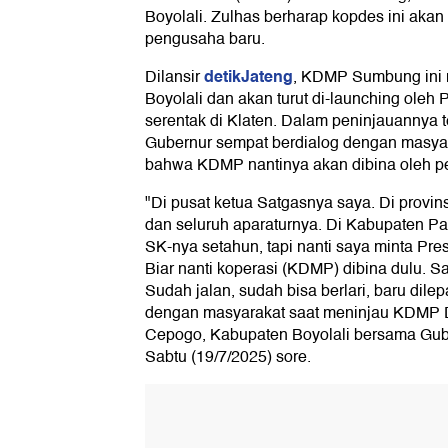
Boyolali. Zulhas berharap kopdes ini aka
pengusaha baru.
detikJateng
Dilansir
, KDMP Sumbung ini me
Boyolali dan akan turut di-launching oleh
serentak di Klaten. Dalam peninjauannya t
Gubernur sempat berdialog dengan masya
bahwa KDMP nantinya akan dibina oleh pe
"Di pusat ketua Satgasnya saya. Di provin
dan seluruh aparaturnya. Di Kabupaten P
SK-nya setahun, tapi nanti saya minta Pre
Biar nanti koperasi (KDMP) dibina dulu. S
Sudah jalan, sudah bisa berlari, baru dile
dengan masyarakat saat meninjau KDMP
Cepogo, Kabupaten Boyolali bersama Gube
Sabtu (19/7/2025) sore.