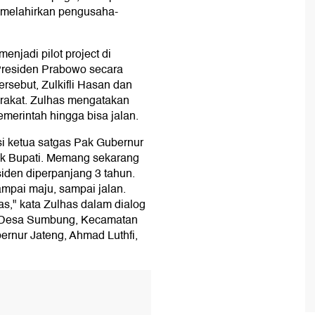
n melahirkan pengusaha-
njadi pilot project di
 Presiden Prabowo secara
ersebut, Zulkifli Hasan dan
rakat. Zulhas mengatakan
merintah hingga bisa jalan.
si ketua satgas Pak Gubernur
ak Bupati. Memang sekarang
siden diperpanjang 3 tahun.
ampai maju, sampai jalan.
pas," kata Zulhas dalam dialog
 Desa Sumbung, Kecamatan
rnur Jateng, Ahmad Luthfi,