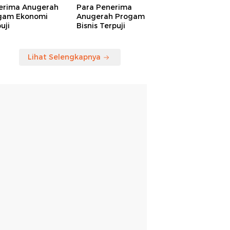
erima Anugerah
Para Penerima
gam Ekonomi
Anugerah Progam
uji
Bisnis Terpuji
Lihat Selengkapnya