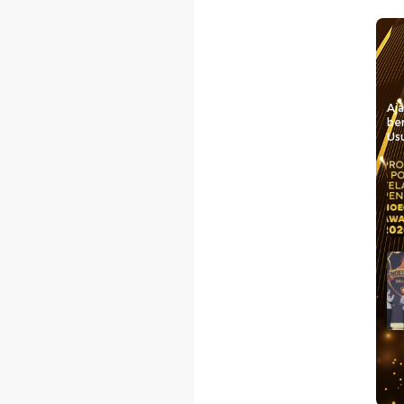
Aj
be
Usu