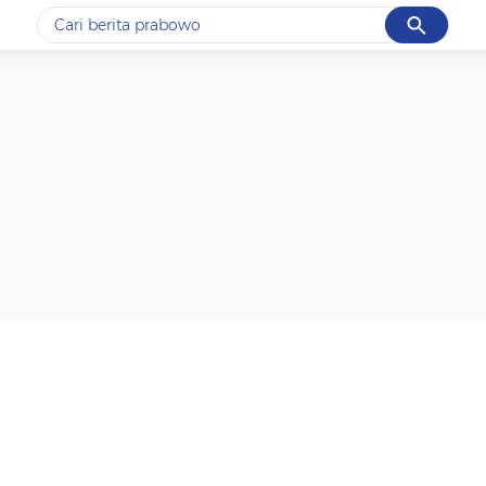
Cancel
Yang sedang ramai dicari
#1
data live draw sgp
#2
piala presiden 2026
#3
prabowo
#4
iran
#5
gempa hari ini
Promoted
Terakhir yang dicari
Loading...