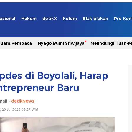
asional
Hukum
detikX
Kolom
Blak blakan
Pro Kon
Suara Pembaca
Nyago Bumi Sriwijaya
Melindungi Tuah-
pdes di Boyolali, Harap
ntrepreneur Baru
maji -
detikNews
, 20 Jul 2025 05:27 WIB