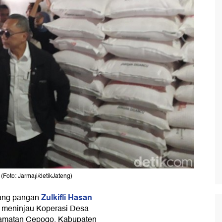
(Foto: Jarmaji/detikJateng)
Zulkifli Hasan
dang pangan
, meninjau Koperasi Desa
amatan Cepogo, Kabupaten