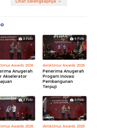
Lihat Selengkapnya
to
9 Foto
6 Foto
ktimur Awards 2026
detiktimur Awards 2026
erima Anugerah
Penerima Anugerah
r Akselerator
Progam Inovasi
ajuan
Pembangunan
Terpuji
4 Foto
5 Foto
ktimur Awards 2026
detiktimur Awards 2026