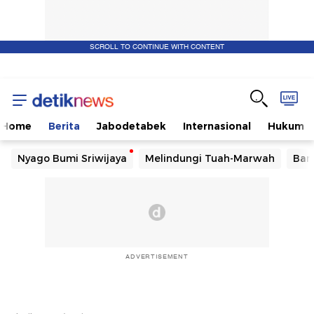
SCROLL TO CONTINUE WITH CONTENT
Home
Berita
Jabodetabek
Internasional
Hukum
Nyago Bumi Sriwijaya
Melindungi Tuah-Marwah
Ban
ADVERTISEMENT