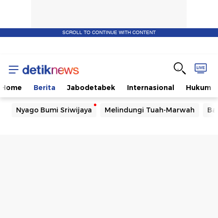
SCROLL TO CONTINUE WITH CONTENT
Home
Berita
Jabodetabek
Internasional
Hukum
Nyago Bumi Sriwijaya
Melindungi Tuah-Marwah
Ba