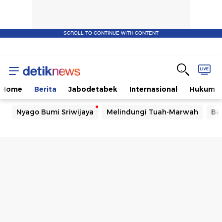
SCROLL TO CONTINUE WITH CONTENT
Home
Berita
Jabodetabek
Internasional
Hukum
Nyago Bumi Sriwijaya
Melindungi Tuah-Marwah
Ba