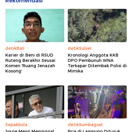
Rekomendasi
detikBali
detikSulsel
Karier dr Beni di RSUD
Kronologi Anggota KKB
Ruteng Berakhir Seusai
DPO Pembunuh WNA
Komen 'Ruang Jenazah
Terkapar Ditembak Polisi di
Kosong'
Mimika
Sepakbola
detikSumbagsel
Jorge Messi Meninggal
Pria di Lampung Ditusuk