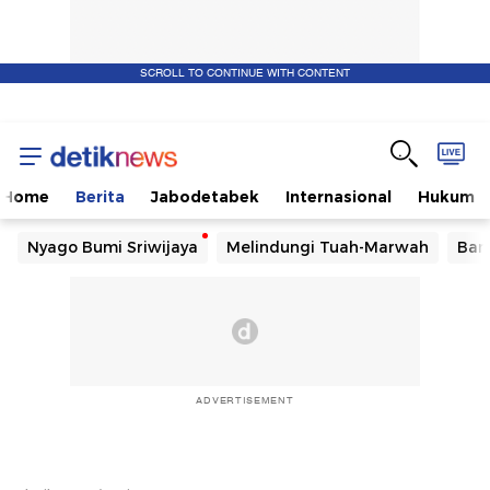
SCROLL TO CONTINUE WITH CONTENT
Home
Berita
Jabodetabek
Internasional
Hukum
Nyago Bumi Sriwijaya
Melindungi Tuah-Marwah
Ban
ADVERTISEMENT