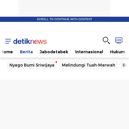
SCROLL TO CONTINUE WITH CONTENT
Home
Berita
Jabodetabek
Internasional
Hukum
Nyago Bumi Sriwijaya
Melindungi Tuah-Marwah
Ba