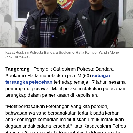
Kasat Reskrim Polresta Bandara Soekarno-Hatta Kompol Yandri Mono
(dok. Istimewa)
Tangerang
-
Penyidik Satreskrim Polresta Bandara
sebagai
Soekarno-Hatta menetapkan pria IM (50)
tersangka pelecehan
terhadap remaja 17 tahun sesama
penumpang pesawat. Motif pelaku melakukan pelecehan
terungkap dalam pemeriksaan di kepolisian.
"Motif berdasarkan keterangan yang kita peroleh,
bahwasannya yang bersangkutan tertarik pada korban
anak sehingga kemudian memutuskan untuk melakukan
dugaan tindak pidana tersebut," kata Kasatreskrim Polres
Bandara Soekarno Hatta Kompol Yandri Mono kepada