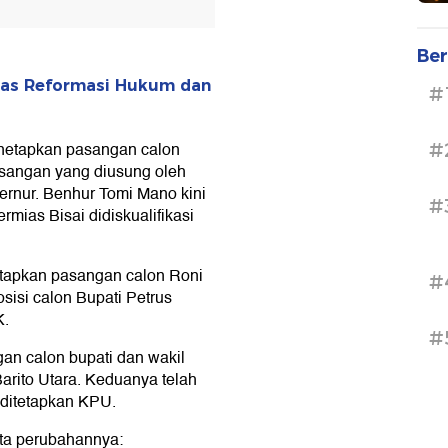
Ber
has Reformasi Hukum dan
#
menetapkan pasangan calon
#
asangan yang diusung oleh
ernur. Benhur Tomi Mano kini
#
mias Bisai didiskualifikasi
etapkan pasangan calon Roni
#
isi calon Bupati Petrus
K.
#
gan calon bupati dan wakil
Barito Utara. Keduanya telah
 ditetapkan KPU.
erta perubahannya: