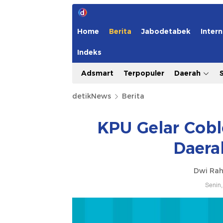
Home
Berita
Jabodetabek
Intern
Indeks
Adsmart
Terpopuler
Daerah
detikNews
Berita
KPU Gelar Cobl
Daera
Dwi Ra
Senin,