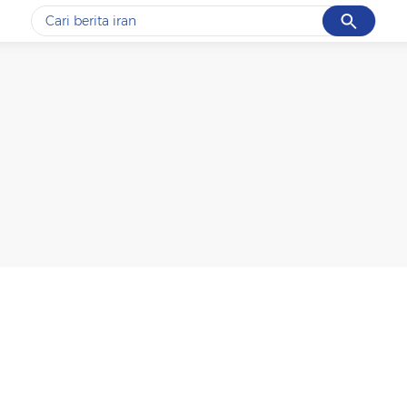
Cancel
Yang sedang ramai dicari
#1
gempa hari ini
#2
demo
#3
gempa
#4
iran
#5
prabowo
Promoted
Terakhir yang dicari
Loading...