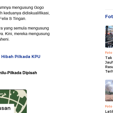
elumnya mengusung Gogo
 keduanya didiskualifikasi,
Fo
elix S Tingan.
dra yang semula mengusung
a. Kini, mereka mengusung
aheni.
Foto
 Hibah Pilkada KPU
Tak 
Jauh
Ras
Ter
ilu-Pilkada Dipisah
Foto
Lat