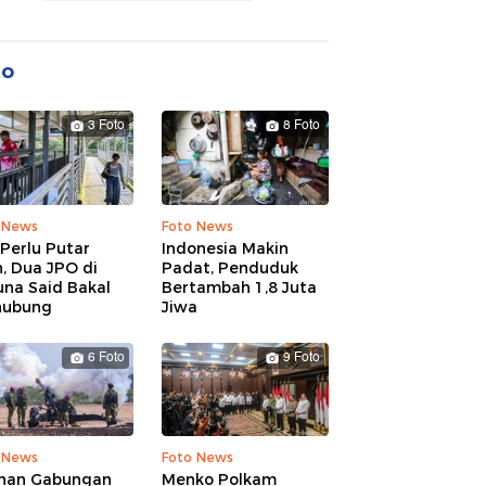
to
3 Foto
8 Foto
 News
Foto News
Perlu Putar
Indonesia Makin
, Dua JPO di
Padat, Penduduk
una Said Bakal
Bertambah 1,8 Juta
hubung
Jiwa
6 Foto
9 Foto
 News
Foto News
ihan Gabungan
Menko Polkam