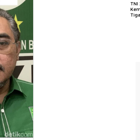
TNI
Kem
Tig