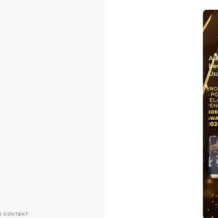
Aj
be
Usu
H CONTENT