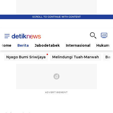
SCROLL TO CONTINUE WITH CONTENT
Home
Berita
Jabodetabek
Internasional
Hukum
Nyago Bumi Sriwijaya
Melindungi Tuah-Marwah
Ban
ADVERTISEMENT