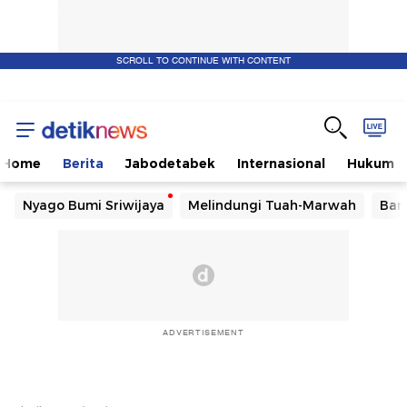
SCROLL TO CONTINUE WITH CONTENT
Home
Berita
Jabodetabek
Internasional
Hukum
Nyago Bumi Sriwijaya
Melindungi Tuah-Marwah
Ban
ADVERTISEMENT