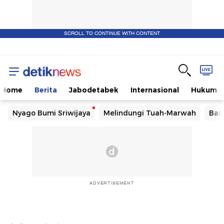
SCROLL TO CONTINUE WITH CONTENT
Home
Berita
Jabodetabek
Internasional
Hukum
Nyago Bumi Sriwijaya
Melindungi Tuah-Marwah
Ban
ADVERTISEMENT