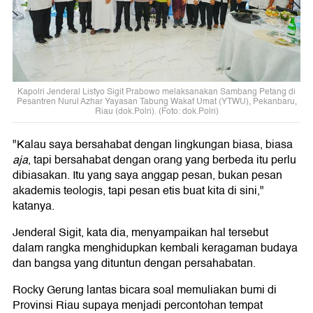
Kapolri Jenderal Listyo Sigit Prabowo melaksanakan Sambang Petang di
Pesantren Nurul Azhar Yayasan Tabung Wakaf Umat (YTWU), Pekanbaru,
Riau (dok.Polri). (Foto: dok.Polri)
"Kalau saya bersahabat dengan lingkungan biasa, biasa
aja
, tapi bersahabat dengan orang yang berbeda itu perlu
dibiasakan. Itu yang saya anggap pesan, bukan pesan
akademis teologis, tapi pesan etis buat kita di sini,"
katanya.
Jenderal Sigit, kata dia, menyampaikan hal tersebut
dalam rangka menghidupkan kembali keragaman budaya
dan bangsa yang dituntun dengan persahabatan.
Rocky Gerung lantas bicara soal memuliakan bumi di
Provinsi Riau supaya menjadi percontohan tempat