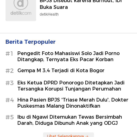
BPJS Disebut karena Burnout, IDI
Buka Suara
detikHealth
Berita Terpopuler
#1
Pengedit Foto Mahasiswi Solo Jadi Porno
Ditangkap, Ternyata Eks Pacar Korban
#2
Gempa M 3,4 Terjadi di Kota Bogor
#3
Eks Ketua DPRD Ponorogo Ditetapkan Jadi
Tersangka Korupsi Tunjangan Perumahan
#4
Hina Pasien BPJS 'Triase Merah Dulu', Dokter
Puskesmas Malang Dinonaktifkan
#5
Ibu di Ngawi Ditemukan Tewas Bersimbah
Darah, Diduga Dibunuh Anak yang ODGJ
Lihat Selengkapnya