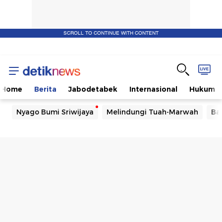
SCROLL TO CONTINUE WITH CONTENT
Home
Berita
Jabodetabek
Internasional
Hukum
Nyago Bumi Sriwijaya
Melindungi Tuah-Marwah
Ba