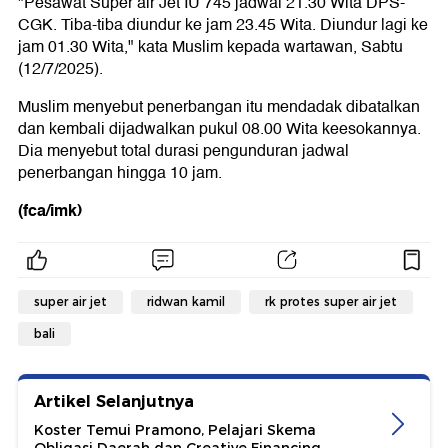
"Pesawat Super air Jet IU 745 jadwal 21.30 Wita DPS-
CGK. Tiba-tiba diundur ke jam 23.45 Wita. Diundur lagi ke
jam 01.30 Wita," kata Muslim kepada wartawan, Sabtu
(12/7/2025).
Muslim menyebut penerbangan itu mendadak dibatalkan
dan kembali dijadwalkan pukul 08.00 Wita keesokannya.
Dia menyebut total durasi pengunduran jadwal
penerbangan hingga 10 jam.
(fca/imk)
super air jet
ridwan kamil
rk protes super air jet
bali
Artikel Selanjutnya
Koster Temui Pramono, Pelajari Skema