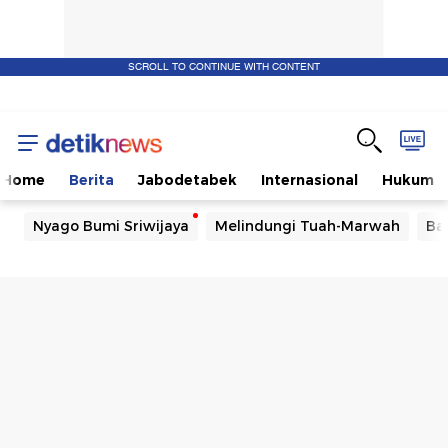
SCROLL TO CONTINUE WITH CONTENT
Home
Berita
Jabodetabek
Internasional
Hukum
Nyago Bumi Sriwijaya
Melindungi Tuah-Marwah
Ba