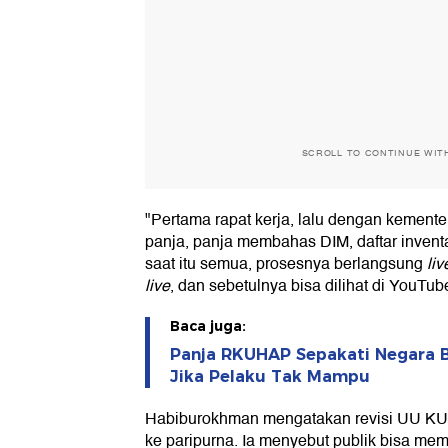
SCROLL TO CONTINUE WIT
"Pertama rapat kerja, lalu dengan kementer
panja, panja membahas DIM, daftar invent
saat itu semua, prosesnya berlangsung
liv
live
, dan sebetulnya bisa dilihat di YouTu
Baca juga:
Panja RKUHAP Sepakati Negara 
Jika Pelaku Tak Mampu
Habiburokhman mengatakan revisi UU KUH
ke paripurna. Ia menyebut publik bisa me