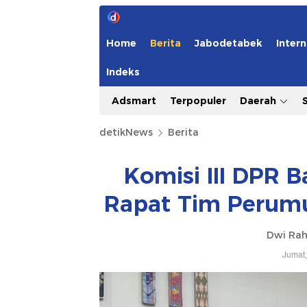
Home
Berita
Jabodetabek
Intern
Indeks
Adsmart
Terpopuler
Daerah
detikNews
Berita
Komisi III DPR 
Rapat Tim Perumu
Dwi Ra
Jumat,