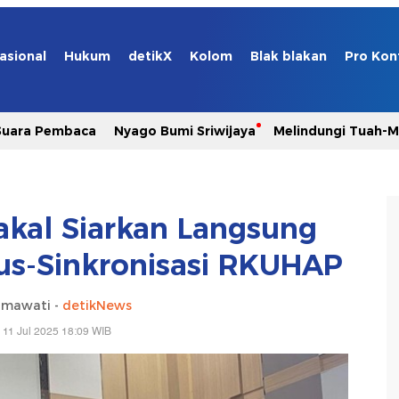
asional
Hukum
detikX
Kolom
Blak blakan
Pro Kon
Suara Pembaca
Nyago Bumi Sriwijaya
Melindungi Tuah-
Bakal Siarkan Langsung
s-Sinkronisasi RKUHAP
hmawati -
detikNews
 11 Jul 2025 18:09 WIB