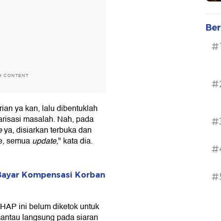
Ber
#
H CONTENT
#
ian ya kan, lalu dibentuklah
arisasi masalah. Nah, pada
#
e
ya, disiarkan terbuka dan
be, semua
update
," kata dia.
#
Bayar Kompensasi Korban
#
AP ini belum diketok untuk
mantau langsung pada siaran