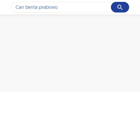
Cancel
Yang sedang ramai dicari
#1
gempa hari ini
#2
gempa
#3
iran
#4
demo
#5
prabowo
Promoted
Terakhir yang dicari
Loading...