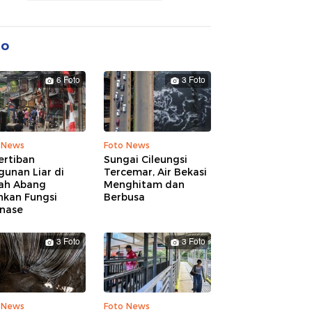
to
6 Foto
3 Foto
 News
Foto News
ertiban
Sungai Cileungsi
unan Liar di
Tercemar, Air Bekasi
ah Abang
Menghitam dan
hkan Fungsi
Berbusa
inase
3 Foto
3 Foto
 News
Foto News