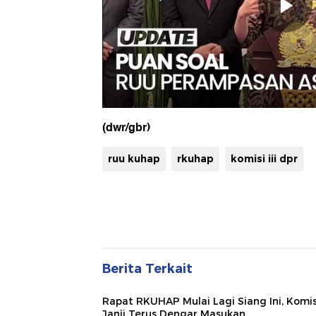
(dwr/gbr)
ruu kuhap
rkuhap
komisi iii dpr
Berita Terkait
Rapat RKUHAP Mulai Lagi Siang Ini, Komisi
Janji Terus Dengar Masukan