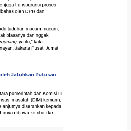
menjaga transparansi proses
ibahas oleh DPR dan
a ada tuduhan macam-macam,
gak biasanya dan nggak
treaming
, ya itu," kata
ayan, Jakarta Pusat, Jumat
leh Jatuhkan Putusan
ra pemerintah dan Komisi III
isasi masalah (DIM) kemarin,
elanjutnya diserahkan kepada
hirnya dibawa kembali ke