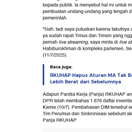
kepada publik. Ia menyebut hal ini untuk 
pembuatan undang-undang yang tengah d
pemerintah.
"Nah, tadi saya putuskan karena takutny
ya sudah rapat Timus dan Timsin yang ng
pernah
live streaming
, saya minta di-
live s
Habiburokhman di kompleks parlemen, Sen
(11/7/2025).
Baca juga:
RKUHAP Hapus Aturan MA Tak Bo
Lebih Berat dari Sebelumnya
Adapun Panitia Kerja (Panja) RKUHAP anta
DPR telah membahas 1.676 daftar inventar
Kamis (10/7). Pembahasan DIM tersebut s
Tim Perumus dan Sinkronisasi sebelum ak
Panja RKUHAP.