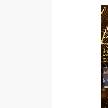
Aj
be
Usu