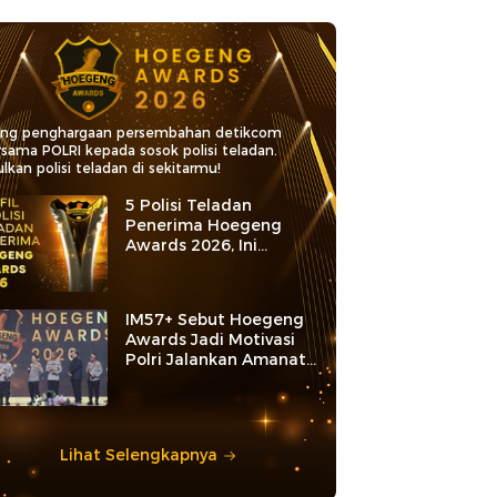
ang penghargaan persembahan detikcom
rsama POLRI kepada sosok polisi teladan.
lkan polisi teladan di sekitarmu!
5 Polisi Teladan
Penerima Hoegeng
Awards 2026, Ini
Kategori dan Kiprahnya
IM57+ Sebut Hoegeng
Awards Jadi Motivasi
Polri Jalankan Amanat
Konstitusi
Lihat Selengkapnya