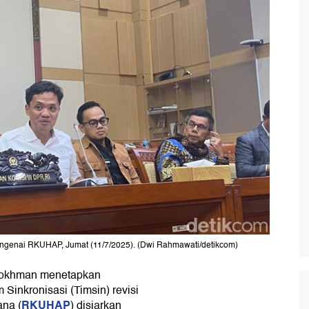
engenai RKUHAP, Jumat (11/7/2025). (Dwi Rahmawati/detikcom)
urokhman menetapkan
inkronisasi (Timsin) revisi
RKUHAP
na (
) disiarkan