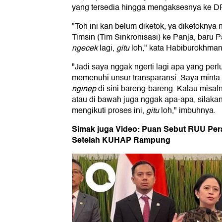
yang tersedia hingga mengaksesnya ke D
"Toh ini kan belum diketok, ya diketoknya 
Timsin (Tim Sinkronisasi) ke Panja, baru
ngecek
lagi,
gitu
loh," kata Habiburokhman
"Jadi saya nggak ngerti lagi apa yang perl
memenuhi unsur transparansi. Saya minta
nginep
di sini bareng-bareng. Kalau misal
atau di bawah juga nggak apa-apa, silak
mengikuti proses ini,
gitu
loh," imbuhnya.
Simak juga Video: Puan Sebut RUU Pe
Setelah KUHAP Rampung