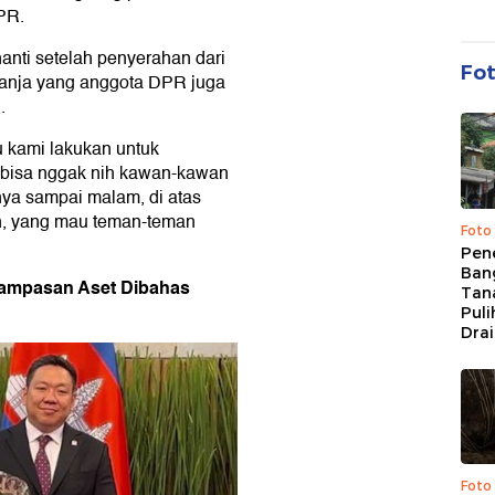
PR.
nanti setelah penyerahan dari
Fo
 Panja yang anggota DPR juga
.
u kami lakukan untuk
 bisa nggak nih kawan-kawan
nya sampai malam, di atas
an, yang mau teman-teman
Foto
Pen
Bang
rampasan Aset Dibahas
Tan
Puli
Dra
Foto