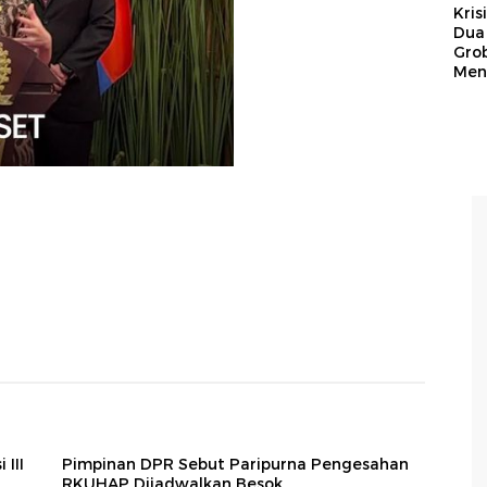
Kris
Dua 
Gro
Men
 III
Pimpinan DPR Sebut Paripurna Pengesahan
RKUHAP Dijadwalkan Besok