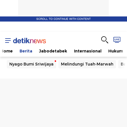
SCROLL TO CONTINUE WITH CONTENT
Home
Berita
Jabodetabek
Internasional
Hukum
Nyago Bumi Sriwijaya
Melindungi Tuah-Marwah
Ba