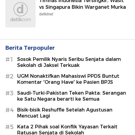
Timnas Indonesia Tersingkir, Wasit
vs Singapura Bikin Warganet Murka
detikInet
Berita Terpopuler
#1
Sosok Pemilik Nyaris Seribu Senjata dalam
Sekolah di Jaksel Terkuak
#2
UGM Nonaktifkan Mahasiswi PPDS Buntut
Komentar 'Orang Have' ke Pasien BPJS
#3
Saudi-Turki-Pakistan Teken Pakta: Serangan
ke Satu Negara berarti ke Semua
#4
Bisik-bisik Reshuffle Setelah Agustusan
Mencuat Lagi
#5
Kata 2 Pihak soal Konflik Yayasan Terkait
Ratusan Senjata di Sekolah