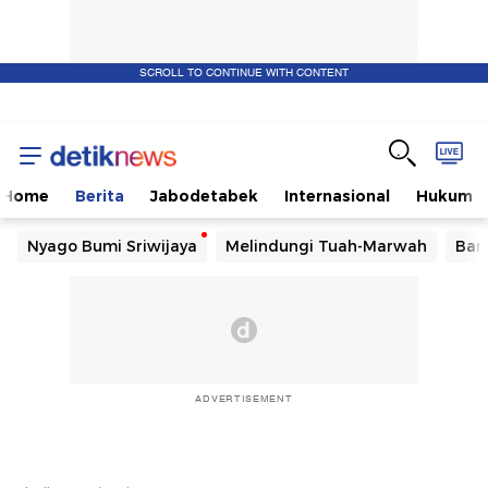
SCROLL TO CONTINUE WITH CONTENT
Home
Berita
Jabodetabek
Internasional
Hukum
Nyago Bumi Sriwijaya
Melindungi Tuah-Marwah
Ban
ADVERTISEMENT