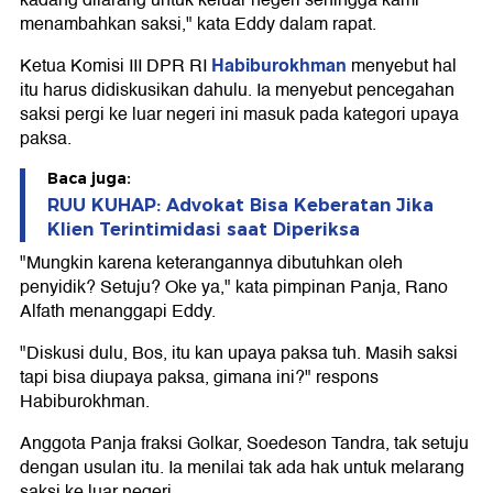
kadang dilarang untuk keluar negeri sehingga kami
menambahkan saksi," kata Eddy dalam rapat.
Habiburokhman
Ketua Komisi III DPR RI
menyebut hal
itu harus didiskusikan dahulu. Ia menyebut pencegahan
saksi pergi ke luar negeri ini masuk pada kategori upaya
paksa.
Baca juga:
RUU KUHAP: Advokat Bisa Keberatan Jika
Klien Terintimidasi saat Diperiksa
"Mungkin karena keterangannya dibutuhkan oleh
penyidik? Setuju? Oke ya," kata pimpinan Panja, Rano
Alfath menanggapi Eddy.
"Diskusi dulu, Bos, itu kan upaya paksa tuh. Masih saksi
tapi bisa diupaya paksa, gimana ini?" respons
Habiburokhman.
Anggota Panja fraksi Golkar, Soedeson Tandra, tak setuju
dengan usulan itu. Ia menilai tak ada hak untuk melarang
saksi ke luar negeri.