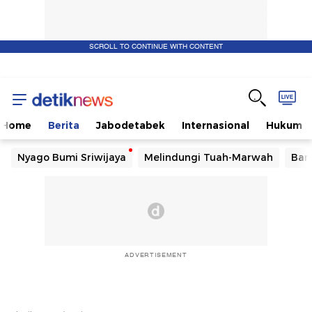
SCROLL TO CONTINUE WITH CONTENT
Home
Berita
Jabodetabek
Internasional
Hukum
Nyago Bumi Sriwijaya
Melindungi Tuah-Marwah
Ban
ADVERTISEMENT