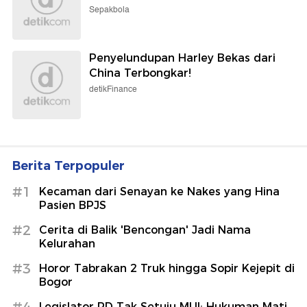
Sepakbola
Penyelundupan Harley Bekas dari
China Terbongkar!
detikFinance
Berita Terpopuler
#1
Kecaman dari Senayan ke Nakes yang Hina
Pasien BPJS
#2
Cerita di Balik 'Bencongan' Jadi Nama
Kelurahan
#3
Horor Tabrakan 2 Truk hingga Sopir Kejepit di
Bogor
#4
Legislator PD Tak Setuju MUI: Hukuman Mati