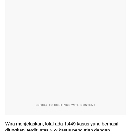
SCROLL TO CONTINUE WITH CONTENT
Wira menjelaskan, total ada 1.449 kasus yang berhasil
diungkap, terdiri atas 552 kasus pencurian dengan