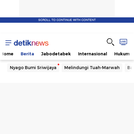
SCROLL TO CONTINUE WITH CONTENT
Home
Berita
Jabodetabek
Internasional
Hukum
Nyago Bumi Sriwijaya
Melindungi Tuah-Marwah
Ba