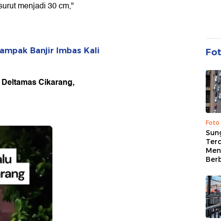
 surut menjadi 30 cm,"
dampak Banjir Imbas Kali
Fo
h Deltamas Cikarang,
Foto
Sung
Terc
Men
Ber