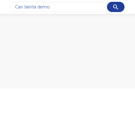
Cancel
Yang sedang ramai dicari
#1
gempa hari ini
#2
gempa
#3
iran
#4
demo
#5
prabowo
Promoted
Terakhir yang dicari
Loading...