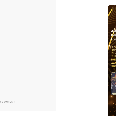
Aj
be
Usu
H CONTENT