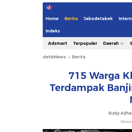
Home
Berita
Jabodetabek
Intern
Indeks
Adsmart
Terpopuler
Daerah
detikNews
Berita
715 Warga K
Terdampak Banji
Rizky Adh
Selasa