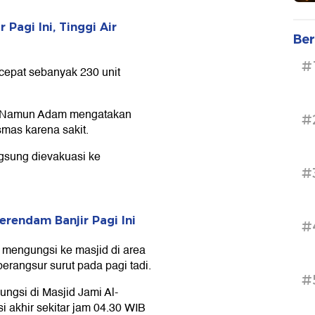
Pagi Ini, Tinggi Air
Ber
#
 cepat sebanyak 230 unit
tu. Namun Adam mengatakan
#
mas karena sakit.
ngsung dievakuasi ke
#
erendam Banjir Pagi Ini
#
mengungsi ke masjid di area
rangsur surut pada pagi tadi.
#
gsi di Masjid Jami Al-
i akhir sekitar jam 04.30 WIB