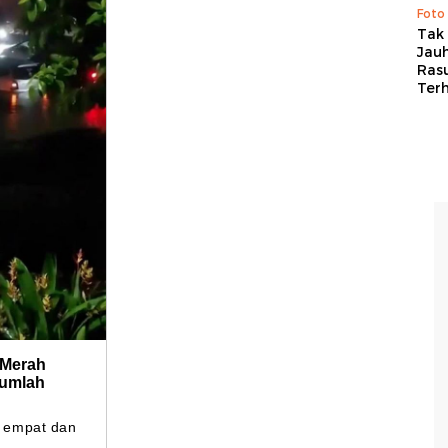
Foto
Tak 
Jauh
Ras
Ter