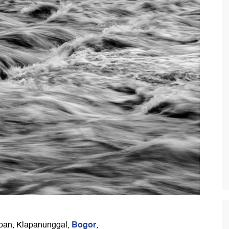
Bogor
pan, Klapanunggal,
,