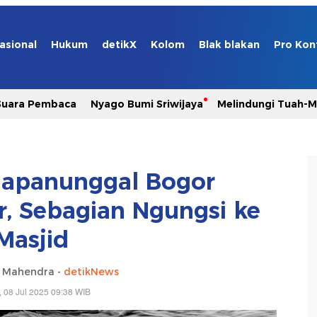
asional
Hukum
detikX
Kolom
Blak blakan
Pro Kon
Suara Pembaca
Nyago Bumi Sriwijaya
Melindungi Tuah-
lapanunggal Bogor
r, Sebagian Ngungsi ke
Masjid
a Mahendra -
detikNews
, 08 Jul 2025 09:38 WIB