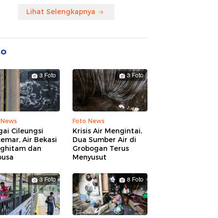
Lihat Selengkapnya
to
3 Foto
3 Foto
 News
Foto News
ai Cileungsi
Krisis Air Mengintai,
emar, Air Bekasi
Dua Sumber Air di
ghitam dan
Grobogan Terus
busa
Menyusut
3 Foto
8 Foto