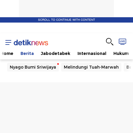
SCROLL TO CONTINUE WITH CONTENT
Home
Berita
Jabodetabek
Internasional
Hukum
Nyago Bumi Sriwijaya
Melindungi Tuah-Marwah
Ba