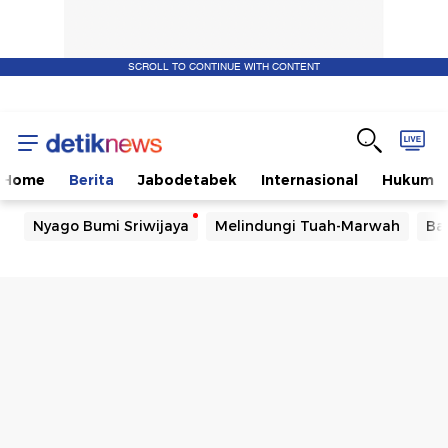
SCROLL TO CONTINUE WITH CONTENT
Home
Berita
Jabodetabek
Internasional
Hukum
Nyago Bumi Sriwijaya
Melindungi Tuah-Marwah
Ba