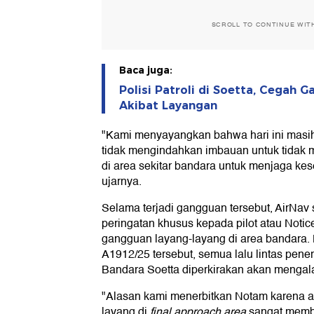
SCROLL TO CONTINUE WIT
Baca juga:
Polisi Patroli di Soetta, Cegah
Akibat Layangan
"Kami menyayangkan bahwa hari ini masih
tidak mengindahkan imbauan untuk tidak
di area sekitar bandara untuk menjaga ke
ujarnya.
Selama terjadi gangguan tersebut, AirNa
peringatan khusus kepada pilot atau Notice
gangguan layang-layang di area bandara.
A1912/25 tersebut, semua lalu lintas pen
Bandara Soetta diperkirakan akan mengal
"Alasan kami menerbitkan Notam karena a
layang di
final approach area
sangat memb