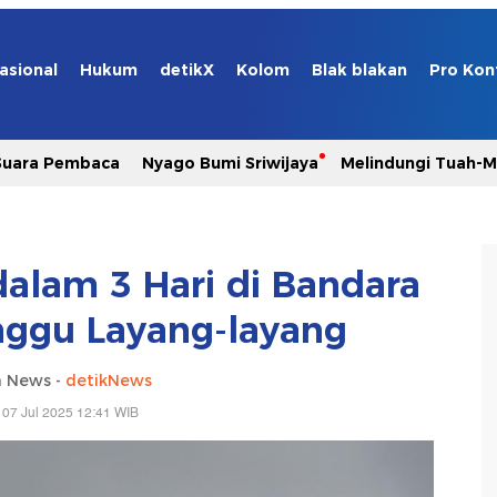
asional
Hukum
detikX
Kolom
Blak blakan
Pro Kon
Suara Pembaca
Nyago Bumi Sriwijaya
Melindungi Tuah-
alam 3 Hari di Bandara
nggu Layang-layang
a News -
detikNews
 07 Jul 2025 12:41 WIB