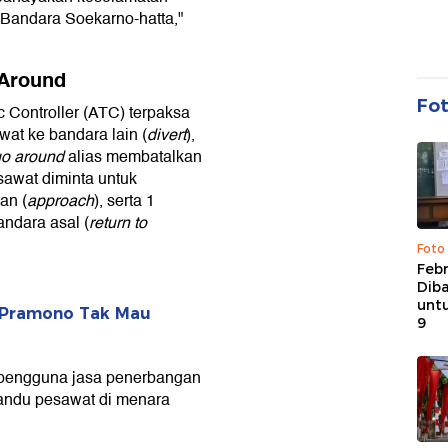
 Bandara Soekarno-hatta,"
 Around
Fo
c Controller (ATC) terpaksa
at ke bandara lain (
divert
),
o around
alias membatalkan
sawat diminta untuk
an (
approach
), serta 1
andara asal (
return to
Foto
Febr
Dib
untu
, Pramono Tak Mau
9
pengguna jasa penerbangan
andu pesawat di menara