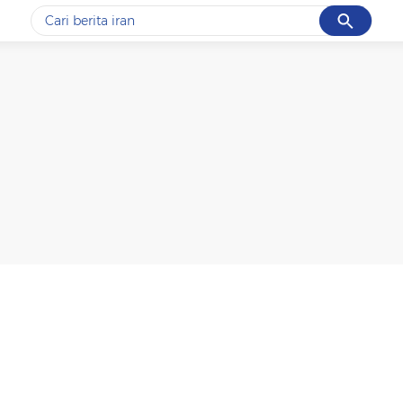
Cancel
Yang sedang ramai dicari
#1
piala presiden 2026
#2
prabowo
#3
gempa hari ini
#4
demo
#5
iran
Promoted
Terakhir yang dicari
Loading...