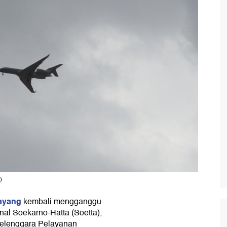
)
layang
kembali mengganggu
nal Soekarno-Hatta (Soetta),
elenggara Pelayanan