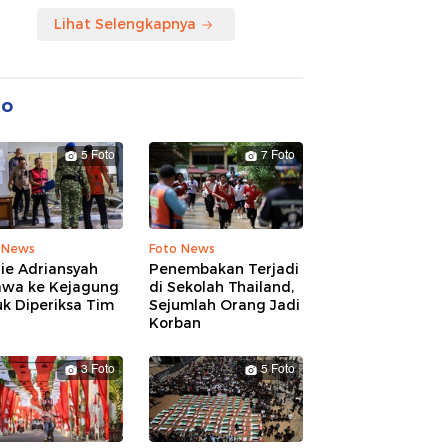
Lihat Selengkapnya
to
5 Foto
7 Foto
 News
Foto News
ie Adriansyah
Penembakan Terjadi
awa ke Kejagung
di Sekolah Thailand,
k Diperiksa Tim
Sejumlah Orang Jadi
Korban
3 Foto
5 Foto