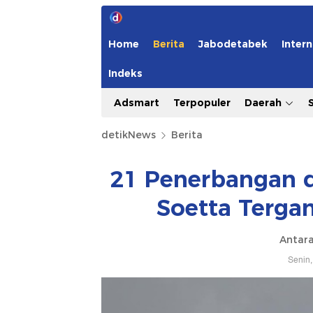
Home
Berita
Jabodetabek
Intern
Indeks
Adsmart
Terpopuler
Daerah
detikNews
Berita
21 Penerbangan d
Soetta Terga
Antar
Senin,