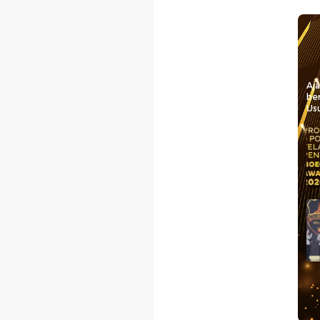
Aj
be
Usu