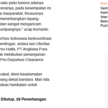
satu yaitu karena adanya
Foto
renanya, pada kesempatan ini
Sem
Kem
a masyarakat, khususnya
War
ak menerbangkan layang-
Ben
n dan sangat mengancam
Put
umpangnya," ucap Avirianto.
irNav Indonesia berkoordinasi
ntingan, antara lain Otoritas
rno-Hatta, PT Angkasa Pura
untuk melakukan penanganan
 Pre-Departure Clearance
arakat, demi keselamatan
ang dekat bandara. Mari kita
 bebas hambatan untuk
 Ditutup, 29 Penerbangan