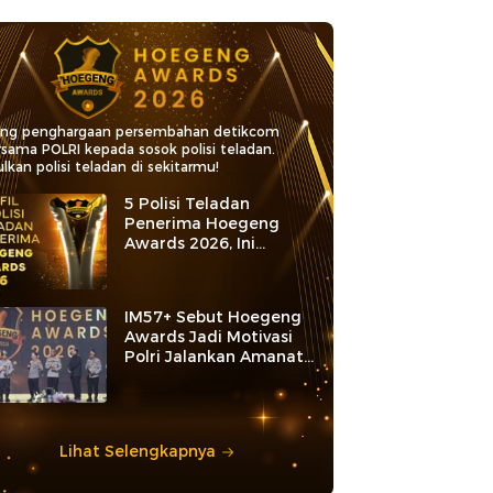
ang penghargaan persembahan detikcom
rsama POLRI kepada sosok polisi teladan.
lkan polisi teladan di sekitarmu!
5 Polisi Teladan
Penerima Hoegeng
Awards 2026, Ini
Kategori dan Kiprahnya
IM57+ Sebut Hoegeng
Awards Jadi Motivasi
Polri Jalankan Amanat
Konstitusi
Lihat Selengkapnya