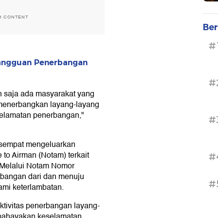
H CONTENT
Ber
#
 Gangguan Penerbangan
#
 saja ada masyarakat yang
 menerbangkan layang-layang
selamatan penerbangan,"
#
v sempat mengeluarkan
 to Airman (Notam) terkait
#
 Melalui Notam Nomor
erbangan dari dan menuju
#
ami keterlambatan.
ktivitas penerbangan layang-
ahayakan keselamatan