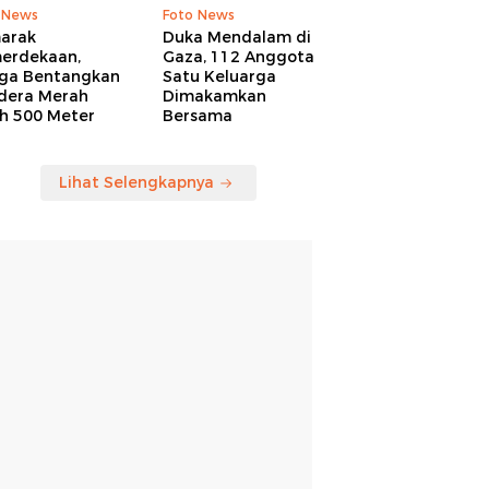
 News
Foto News
arak
Duka Mendalam di
erdekaan,
Gaza, 112 Anggota
ga Bentangkan
Satu Keluarga
dera Merah
Dimakamkan
ih 500 Meter
Bersama
Lihat Selengkapnya