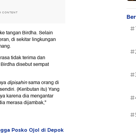
H CONTENT
Ber
#
ke tangan Birdha. Selain
ran, di sekitar lingkungan
mang.
#
asa tidak terima dan
a Birdha disebut sempat
#
rnya
dipisahin
sama orang di
sendiri. (Keributan itu) Yang
rnya karena dia mengantar
#
dia merasa dijambak,"
#
ngga Posko Ojol di Depok