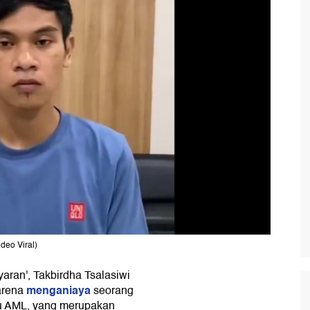
deo Viral)
aran', Takbirdha Tsalasiwi
menganiaya
karena
seorang
u AML, yang merupakan