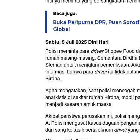
intinya meminta yang bersangkutan memint
Baca juga:
Buka Paripurna DPR, Puan Soroti
Global
Sabtu, 5 Juli 2025 Dini Hari
Polisi meminta para
driver
Shopee Food di 
rumah masing-masing. Sementara Birdha te
Sleman untuk menjalani pemeriksaan. Aka
informasi bahwa para
driver
itu tidak pula
Birdha.
Agha mengatakan, saat polisi mencegah 
anarkistis di sekitar rumah Birdha, mobil p
menjadi sasaran amuk massa.
Akibat peristiwa perusakan ini, polisi men
A. Polisi mengusut kasus dugaan pengani
dan sang kekasih serta oknum
driver
yang 