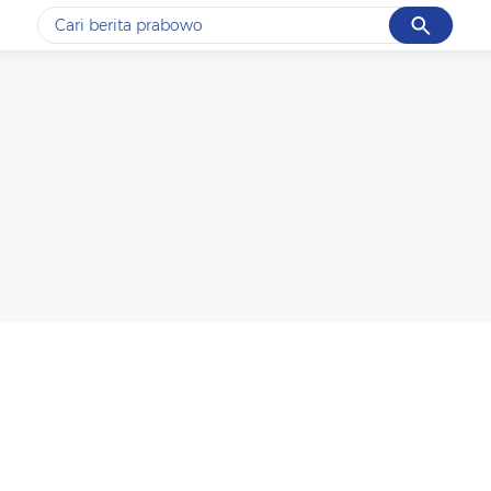
Cancel
Yang sedang ramai dicari
#1
data live draw sgp
#2
kebakaran
#3
prabowo
#4
iran
#5
gempa hari ini
Promoted
Terakhir yang dicari
Loading...