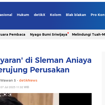
asional
Hukum
detikX
Kolom
Blak blakan
Pro Kon
Suara Pembaca
Nyago Bumi Sriwijaya
Melindungi Tuah-
ayaran' di Sleman Aniaya
Berujung Perusakan
i Wawan S -
detikNews
 07 Jul 2025 11:02 WIB