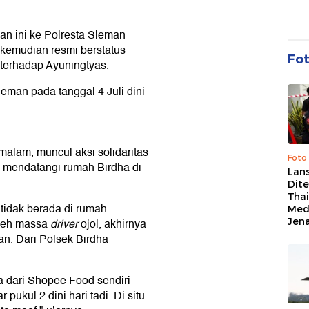
an ini ke Polresta Sleman
 kemudian resmi berstatus
Fo
 terhadap Ayuningtyas.
Sleman pada tanggal 4 Juli dini
malam, muncul aksi solidaritas
Foto
mendatangi rumah Birdha di
Lan
Dit
Thai
 tidak berada di rumah.
Med
Jen
oleh massa
driver
ojol, akhirnya
n. Dari Polsek Birdha
 dari Shopee Food sendiri
pukul 2 dini hari tadi. Di situ