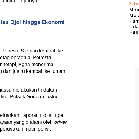
a maaf," ujarnya.
Foto
Mir
Mel
Pam
 Isu Ojol hingga Ekonomi
Uda
Han
Polresta Sleman kembali ke
tap berada di Polresta
n tetapi, Agha menerima
ng dan justru kembali ke rumah
massa melakukan tindakan
atroli Polsek Godean justru
geluarkan Laporan Polisi Tipe
ayaan yang dialami oleh
driver
perusakan mobil polisi.