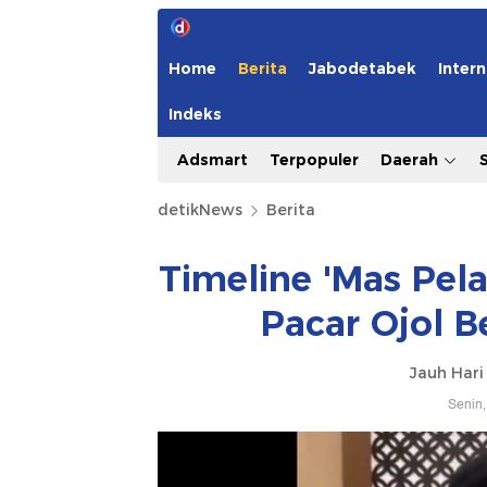
Home
Berita
Jabodetabek
Intern
Indeks
Adsmart
Terpopuler
Daerah
detikNews
Berita
Timeline 'Mas Pel
Pacar Ojol 
Jauh Har
Senin,