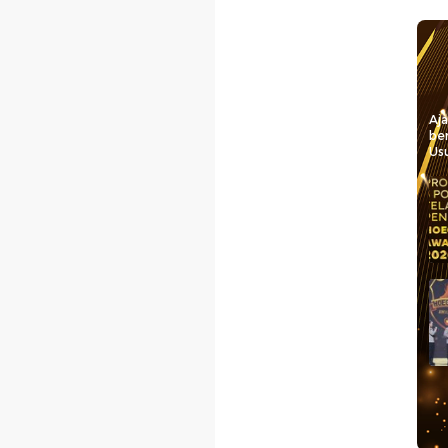
Aj
be
Usu