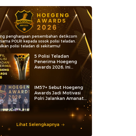
ang penghargaan persembahan detikcom
rsama POLRI kepada sosok polisi teladan.
lkan polisi teladan di sekitarmu!
5 Polisi Teladan
Penerima Hoegeng
Awards 2026, Ini
Kategori dan Kiprahnya
IM57+ Sebut Hoegeng
Awards Jadi Motivasi
Polri Jalankan Amanat
Konstitusi
Lihat Selengkapnya