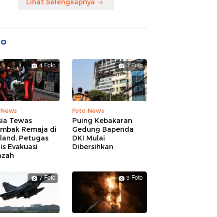
Lihat Selengkapnya
to
4 Foto
3 Foto
 News
Foto News
sia Tewas
Puing Kebakaran
embak Remaja di
Gedung Bapenda
land, Petugas
DKI Mulai
is Evakuasi
Dibersihkan
azah
7 Foto
9 Foto