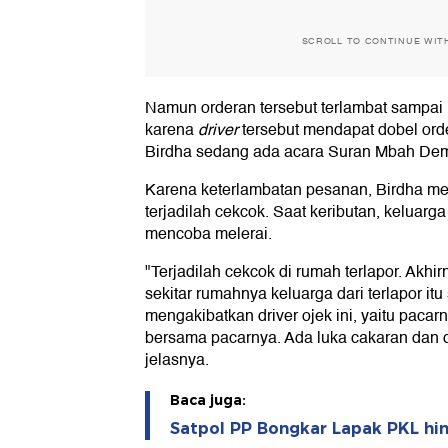
SCROLL TO CONTINUE WIT
Namun orderan tersebut terlambat sampai 
karena
driver
tersebut mendapat dobel orde
Birdha sedang ada acara Suran Mbah De
Karena keterlambatan pesanan, Birdha mer
terjadilah cekcok. Saat keributan, keluarg
mencoba melerai.
"Terjadilah cekcok di rumah terlapor. Akhi
sekitar rumahnya keluarga dari terlapor itu 
mengakibatkan driver ojek ini, yaitu paca
bersama pacarnya. Ada luka cakaran dan 
jelasnya.
Baca juga:
Satpol PP Bongkar Lapak PKL hi