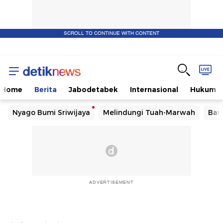
SCROLL TO CONTINUE WITH CONTENT
Home
Berita
Jabodetabek
Internasional
Hukum
Nyago Bumi Sriwijaya
Melindungi Tuah-Marwah
Ban
ADVERTISEMENT